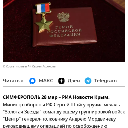
© Соцсети главы РК Сергея Аксенова
Читать в
МАКС
Дзен
Telegram
СИМФЕРОПОЛЬ 28 мар – РИА Новости Крым.
Министр обороны РФ Сергей Шойгу вручил медаль
"Золотая Звезда" командующему группировкой войск
"Центр" генерал-полковнику Андрею Мордвичеву,
руководившему операцией по освобождению