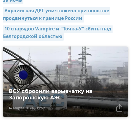
за ночь
Украинская ДРГ уничтожена при попытке 
продвинуться к границе России
10 снарядов Vampire и "Точка-У" сбиты над 
Белгородской областью
ВСУ сбросили взрывчатку на
Запорожскую АЭС
14 марта 2024, 09:57