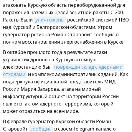
атаковать Курскую область переоборудованной для
поражения наземных целей зенитной ракеты С-200.
Ракеты были
уничтожены
российской системой ПВО
над Курской и Белгородской областями. Утром
губернатор региона Роман Старовойт сообщил о
полном восстановлении энергоснабжения в Курске.
В октябре прошлого года в результате атаки
украинских дронов на Курскую атомную
электростанцию был
поврежден склад с ядерными 
отходами
и комплекс административных зданий. Как
подчеркнула официальный представитель МИД
России Мария Захарова, атака на мирный
инфраструктурный объект на территории России
является актом ядерного терроризма, который
может отразиться на всем мире.
В феврале губернатор Курской области Роман
Старовойт
сообщил
в своем Telegram-канале о