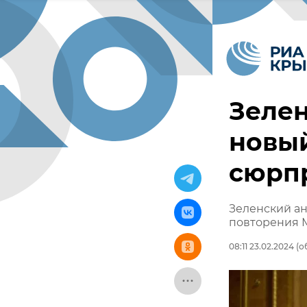
Зеле
новый
сюрп
Зеленский ан
повторения 
08:11 23.02.2024
(о