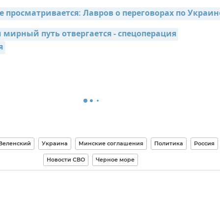
е просматривается: Лавров о переговорах по Украин
 мирный путь отвергается - спецоперация 
я
Зеленский
Украина
Минские соглашения
Политика
Россия
Новости СВО
Черное море