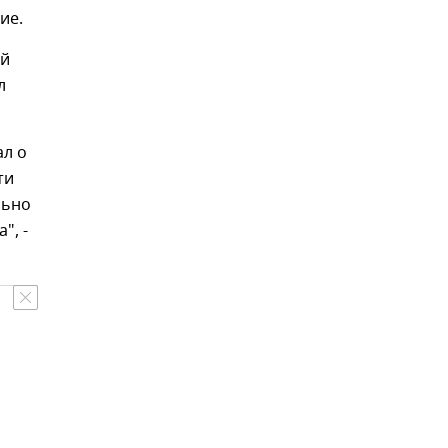
ие.
ей
л
ал о
ти
льно
", -