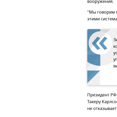
вооружения.
"Мы говорим п
этими системам
З
к
у
у
в
Президент РФ
Такеру Карлсо
не отказывает