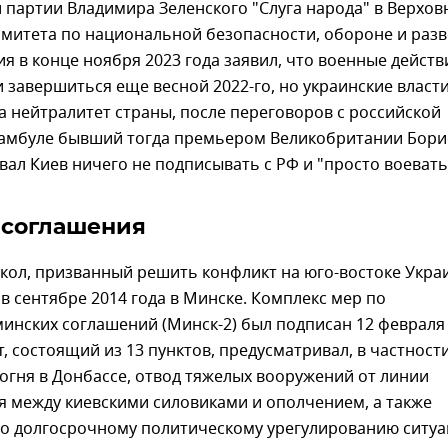
 партии Владимира Зеленского "Слуга народа" в Верхов
омитета по национальной безопасности, обороне и разв
я в конце ноября 2023 года заявил, что военные действ
 завершиться еще весной 2022-го, но украинские власти
а нейтралитет страны, после переговоров с российской
тамбуле бывший тогда премьером Великобритании Бори
ал Киев ничего не подписывать с РФ и "просто воевать
 соглашения
кол, призванный решить конфликт на юго-востоке Укра
в сентябре 2014 года в Минске. Комплекс мер по
инских соглашений (Минск-2) был подписан 12 февраля
т, состоящий из 13 пунктов, предусматривал, в частности
гня в Донбассе, отвод тяжелых вооружений от линии
я между киевскими силовиками и ополчением, а также
по долгосрочному политическому урегулированию ситу