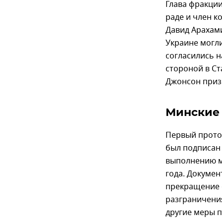
Глава фракции
раде и член к
Давид Арахами
Украине могли
согласились н
стороной в С
Джонсон призв
Минские
Первый прото
был подписан 
выполнению м
года. Докумен
прекращение о
разграничени
другие меры 