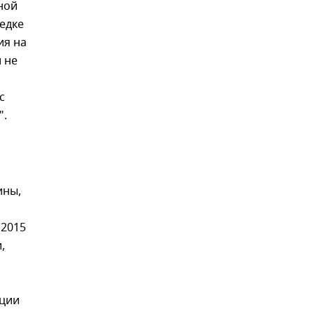
ной
едке
ия на
 не
с
".
ины,
 2015
,
ации