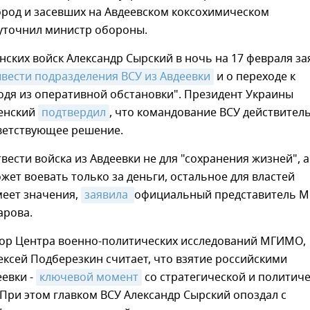
ород и засевших на Авдеевском коксохимическом
 уточнил министр обороны.
нских войск Александр Сырский в ночь на 17 февраля за
вести подразделения ВСУ из Авдеевки
и о переходе к
одя из оперативной обстановки". Президент Украины
енский
подтвердил
, что командование ВСУ действител
ветствующее решение.
вести войска из Авдеевки не для "сохранения жизней", а
жет воевать только за деньги, остальное для властей
меет значения,
заявила 
официальный представитель 
арова.
тор Центра военно-политических исследований МГИМО,
ксей Подберезкин считает, что взятие российскими
евки -
ключевой момент
со стратегической и политич
 При этом главком ВСУ Александр Сырский опоздал с