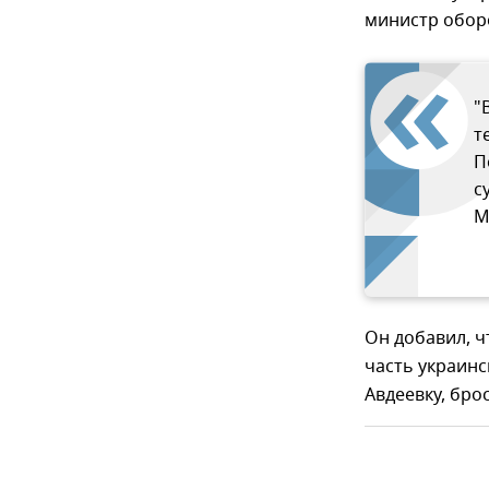
министр обор
"
т
П
с
М
Он добавил, 
часть украин
Авдеевку, бро