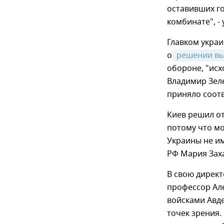
оставивших г
комбинате", -
Главком украи
о
 решении вы
обороне, "исх
Владимир Зел
приняло соот
Киев решил от
потому что мо
Украины не и
РФ Мария Зах
В свою дирек
профессор Але
войсками Авде
точек зрения.