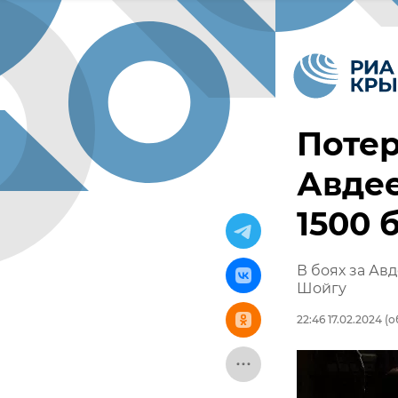
Потер
Авдее
1500 
В боях за Ав
Шойгу
22:46 17.02.2024
(о