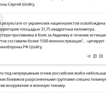
оны Сергей Шойгу.
В результате от украинских националистов освобождена
ерритория площадью 31,75 квадратных километра.
отери противника в боях за Авдеевку в течение истекши
уток составили более 1500 военнослужащих", - цитирует
инобороны РФ Шойгу.
что под непрерывным огнем российских войск небольша
ских боевиков разрозненными группами спешно покину
сив вооружение и военную технику.