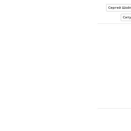
Сергей Шой
Ситу