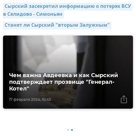
Сырский засекретил информацию о потерях ВСУ 
в Селидово - Симоньян
Станет ли Сырский "вторым Залужным"
Чем важна Авдеевка и как Сырский
подтверждает прозвище "Генерал-
Котел"
17 февраля 2024, 10:45