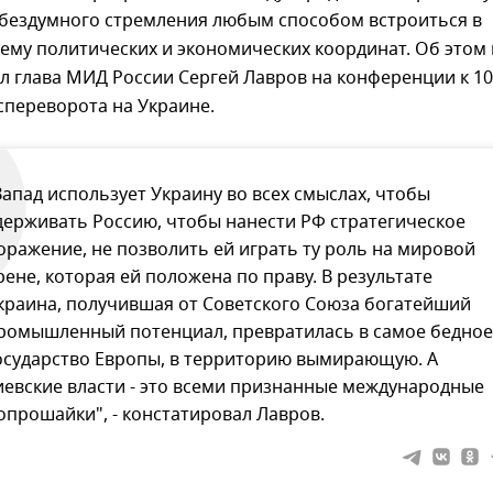
 бездумного стремления любым способом встроиться в
ему политических и экономических координат. Об этом 
л глава МИД России Сергей Лавров на конференции к 10
спереворота на Украине.
Запад использует Украину во всех смыслах, чтобы
держивать Россию, чтобы нанести РФ стратегическое
оражение, не позволить ей играть ту роль на мировой
рене, которая ей положена по праву. В результате
краина, получившая от Советского Союза богатейший
ромышленный потенциал, превратилась в самое бедное
осударство Европы, в территорию вымирающую. А
иевские власти - это всеми признанные международные
опрошайки", - констатировал Лавров.