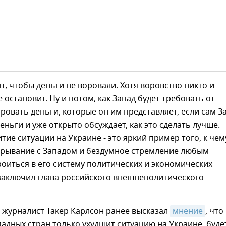
ят, чтобы деньги не воровали. Хотя воровство никто и
е остановит. Ну и потом, как Запад будет требовать от
ровать деньги, которые он им представляет, если сам З
еньги и уже открыто обсуждает, как это сделать лучше.
тие ситуации на Украине - это яркий пример того, к чем
грывание с Западом и бездумное стремление любым
оиться в его систему политических и экономических
 заключил глава российского внешнеполитического
 журналист Такер Карлсон ранее высказал
мнение
, что
адных стран только ухудшит ситуацию на Украине, буде