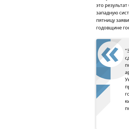
это результат
западную сист
пятницу заяви
годовщине го
"
с
п
а
У
п
г
к
п