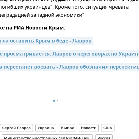
огибших украинцев". Кроме того, ситуация чревата
деградацией западной экономики".
же на РИА Новости Крым:
гла оставить Крым в беде - Лавров
е просматривается: Лавров о переговорах по Украин
а перестанет воевать - Лавров обозначил перспекти
Сергей Лавров
Украина
В мире
Новости
США
Министерство иностранных дел РФ (МИД РФ)
Россия