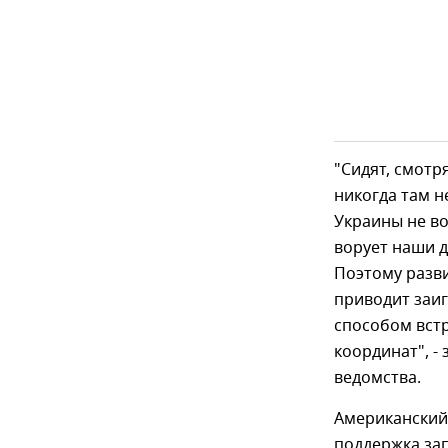
"Сидят, смотр
никогда там н
Украины не во
ворует наши д
Поэтому разви
приводит заи
способом встр
координат", -
ведомства.
Американский
поддержка зап