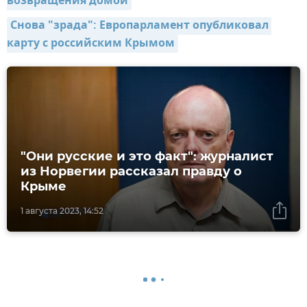
возвращения домой
Снова "зрада": Европарламент опубликовал 
карту с российским Крымом
"Они русские и это факт": журналист
из Норвегии рассказал правду о
Крыме
1 августа 2023, 14:52