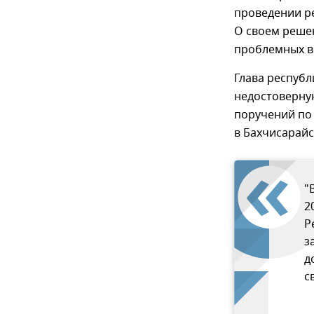
проведении ре
О своем реше
проблемных в
Глава республ
недостоверну
поручений по
в Бахчисарайс
"
2
Р
з
д
с