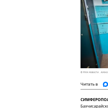
© РИА Новости . Алек
Читать в
СИМФЕРОПОЛЬ
Бахчисарайско