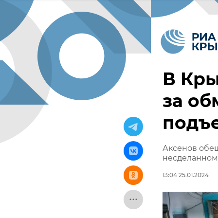
В Кр
за об
подъ
Аксенов обещ
несделанном
13:04 25.01.2024