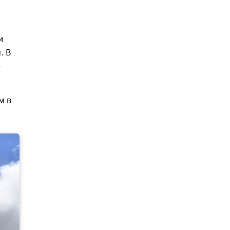
и
. В
е
м в