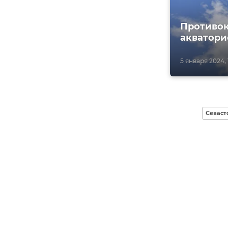
Противок
акватори
5 января 2024, 
Севаст