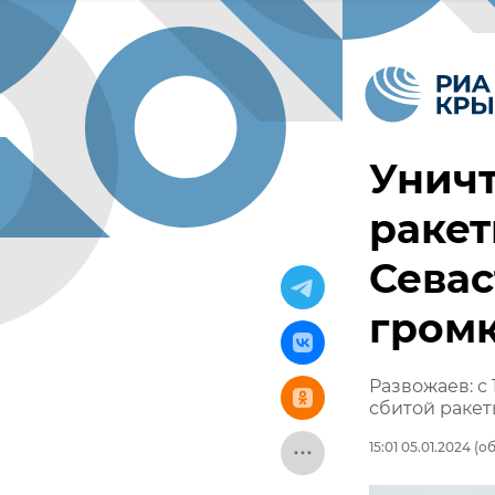
Унич
ракет
Севас
гром
Развожаев: с
сбитой раке
15:01 05.01.2024
(об