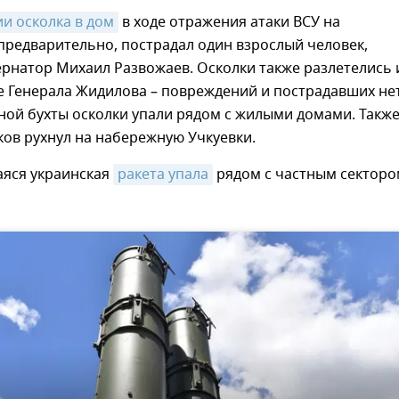
и осколка в дом
в ходе отражения атаки ВСУ на
предварительно, пострадал один взрослый человек,
ернатор Михаил Развожаев. Осколки также разлетелись 
е Генерала Жидилова – повреждений и пострадавших нет
ной бухты осколки упали рядом с жилыми домами. Такж
ков рухнул на набережную Учкуевки.
яся украинская
ракета упала
рядом с частным секторо