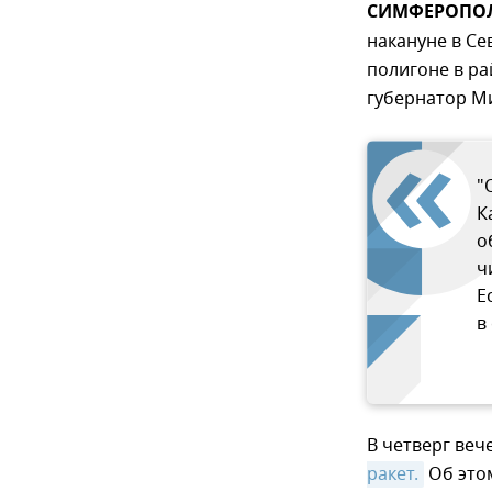
СИМФЕРОПОЛЬ
накануне в Се
полигоне в ра
губернатор М
"
К
о
ч
Е
в
В четверг ве
ракет.
Об это