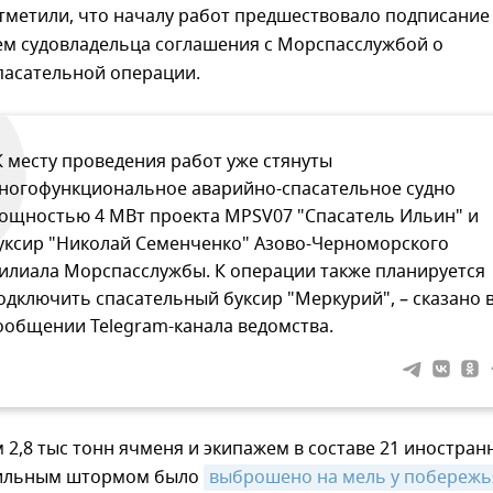
тметили, что началу работ предшествовало подписание
ем судовладельца соглашения с Морспасслужбой о
пасательной операции.
К месту проведения работ уже стянуты
ногофункциональное аварийно-спасательное судно
ощностью 4 МВт проекта MPSV07 "Спасатель Ильин" и
уксир "Николай Семенченко" Азово-Черноморского
илиала Морспасслужбы. К операции также планируется
одключить спасательный буксир "Меркурий", – сказано 
ообщении Telegram-канала ведомства.
м 2,8 тыс тонн ячменя и экипажем в составе 21 иностран
сильным штормом было
выброшено на мель у побережья