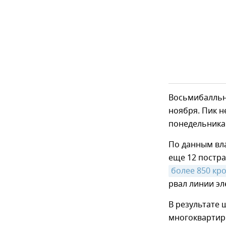
Восьмибалль
ноября. Пик н
понедельника
По данным вла
еще 12 постра
более 850 кр
рвал линии эл
В результате 
многоквартирн