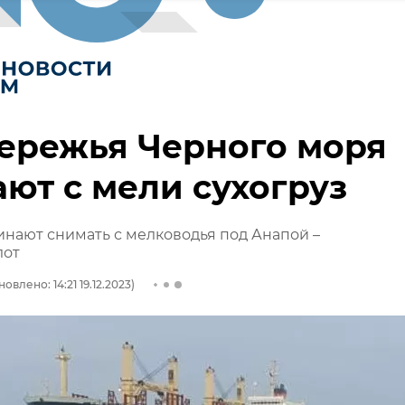
ережья Черного моря
ют с мели сухогруз
инают снимать с мелководья под Анапой –
лот
овлено: 14:21 19.12.2023)