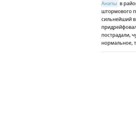
Анапы
в райо
штормового п
сильнейший ве
придрейфовал 
пострадали, ч
нормальное, т