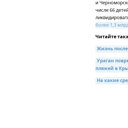
и Черноморско
числе 66 дете
ликвидироват
более 1,3 млр
Читайте так
Жизнь после
Ураган повр
пляжей в Кр
На какие ср