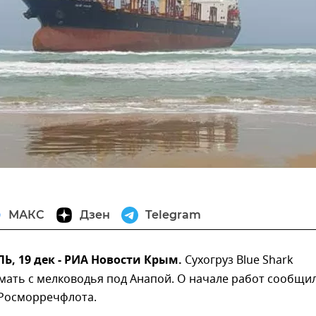
МАКС
Дзен
Telegram
, 19 дек - РИА Новости Крым.
Сухогруз Blue Shark
мать с мелководья под Анапой. О начале работ сообщил
 Росморречфлота.