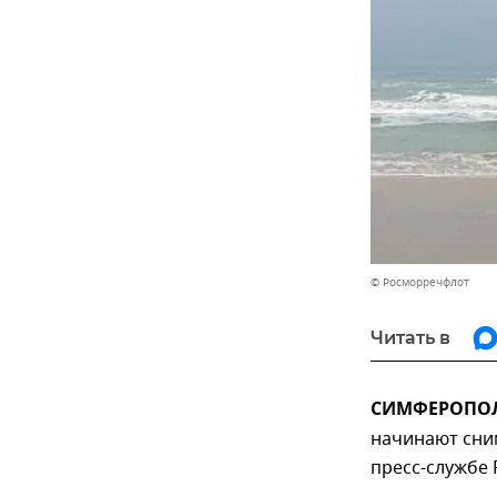
© Росморречфлот
Читать в
СИМФЕРОПОЛЬ
начинают сни
пресс-службе