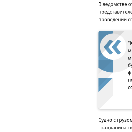
В ведомстве о
представител
проведении с
"
м
м
б
ф
п
с
Судно с грузо
гражданина 