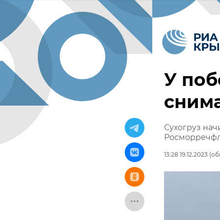
У поб
снима
Сухогруз нач
Росморречф
13:28 19.12.2023
(обн