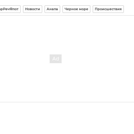
орРечФлот
Новости
Анапа
Черное море
Происшествия