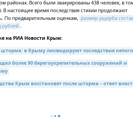
м районах. Всего были эвакуированы 438 человек, в то
й. В настоящее время последствия стихии продолжают
ь. По предварительным оценкам,
размер ущерба состав
д рублей
.
же на РИА Новости Крым:
 шторма: в Крыму ликвидируют последствия непог
едил более 90 берегоукрепительных сооружений и 
ыму
едства Крым восстановят после шторма – ответ влас