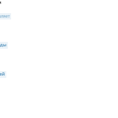
м
ляет 
оды
тей