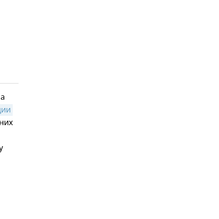
ма
ии 
тних
у