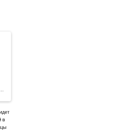
идет
й в
нцы