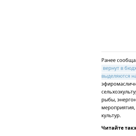
Ранее сообща
вернут в бюд
выделяются н
эфиромасличн
сельхозкульту
рыбы, энергон
мероприятия,
культур.
Читайте так