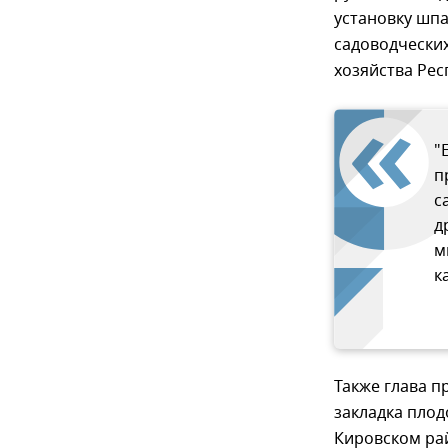
установку шпа
садоводчески
хозяйства Рес
"
п
с
д
м
к
Также глава п
закладка плод
Кировском ра