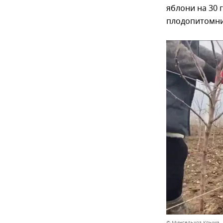
яблони на 30 
плодопитомни
© Минсельхоз Крыма