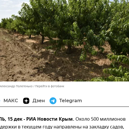
 Александр Полегенько
Перейти в фотобанк
МАКС
Дзен
Telegram
, 15 дек - РИА Новости Крым.
Около 500 миллионов
держки в текущем году направлены на закладку садов,