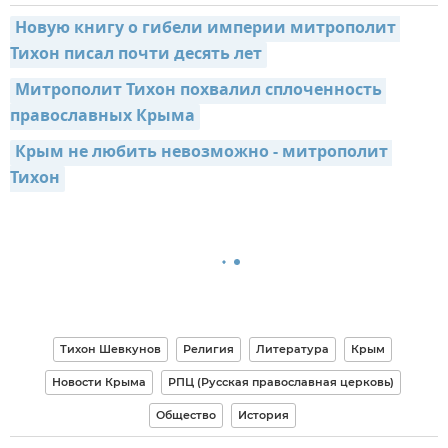
Новую книгу о гибели империи митрополит 
Тихон писал почти десять лет
Митрополит Тихон похвалил сплоченность 
православных Крыма
Крым не любить невозможно - митрополит 
Тихон
Тихон Шевкунов
Религия
Литература
Крым
Новости Крыма
РПЦ (Русская православная церковь)
Общество
История