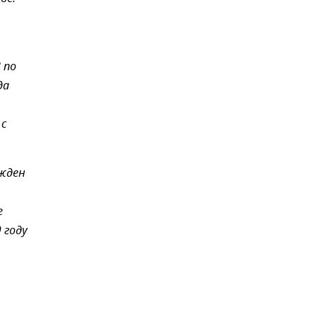
 по
да
 с
ржден
е
 году