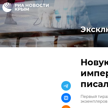
Экскл
Новую
импе
писал
Первый тираж
экземпляров