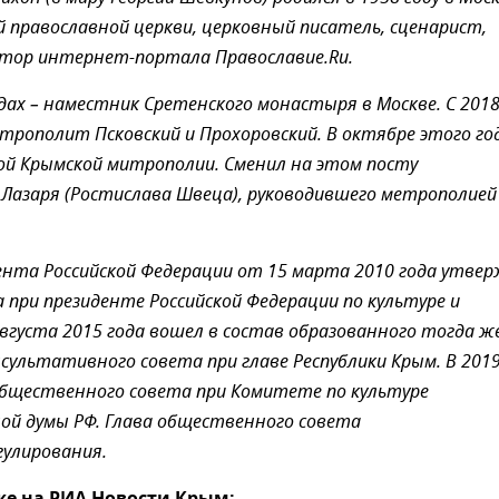
ой православной церкви, церковный писатель, сценарист,
ктор интернет-портала Православие.Ru.
одах – наместник Сретенского монастыря в Москве. С 2018
итрополит Псковский и Прохоровский. В октябре этого го
ой Крымской митрополии. Сменил на этом посту
азаря (Ростислава Швеца), руководившего метрополией
ента Российской Федерации от 15 марта 2010 года утве
 при президенте Российской Федерации по культуре и
 августа 2015 года вошел в состав образованного тогда ж
сультативного совета при главе Республики Крым. В 2019
бщественного совета при Комитете по культуре
ой думы РФ. Глава общественного совета
гулирования.