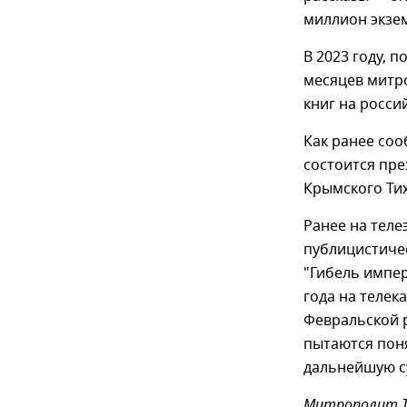
миллион экзе
В 2023 году, 
месяцев митр
книг на росси
Как ранее со
состоится пр
Крымского Тих
Ранее на тел
публицистиче
"Гибель импер
года на телек
Февральской 
пытаются поня
дальнейшую су
Митрополит Тих