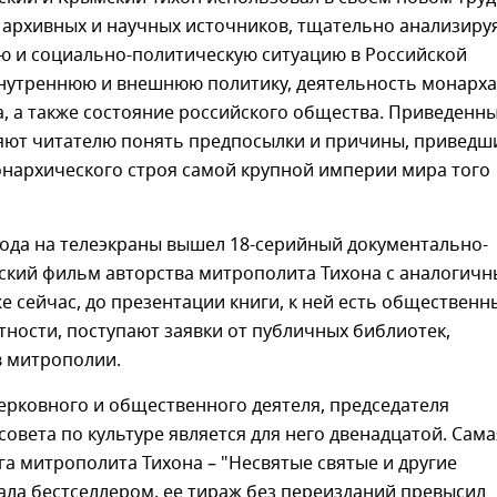
 архивных и научных источников, тщательно анализиру
ю и социально-политическую ситуацию в Российской
внутреннюю и внешнюю политику, деятельность монарха
, а также состояние российского общества. Приведенн
яют читателю понять предпосылки и причины, приведш
нархического строя самой крупной империи мира того
года на телеэкраны вышел 18-серийный документально-
ский фильм авторства митрополита Тихона с аналогич
е сейчас, до презентации книги, к ней есть общественн
стности, поступают заявки от публичных библиотек,
в митрополии.
ерковного и общественного деятеля, председателя
овета по культуре является для него двенадцатой. Сама
га митрополита Тихона – "Несвятые святые и другие
тала бестселлером, ее тираж без переизданий превысил