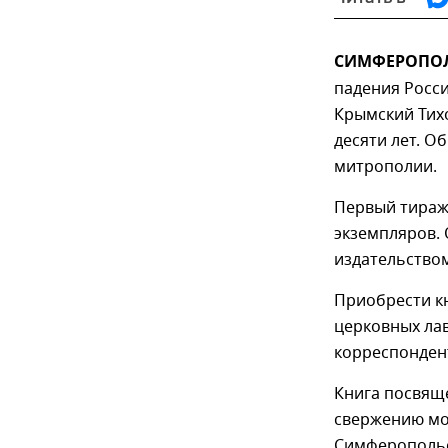
СИМФЕРОПОЛЬ
падения Росс
Крымский Тихо
десяти лет. О
митрополии.
Первый тираж 
экземпляров.
издательство
Приобрести кн
церковных лав
корреспонде
Книга посвяще
свержению мо
Симферопольс