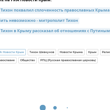
же на РИА Новости Крым:
Тихон похвалил сплоченность православных Крыма
ить невозможно - митрополит Тихон
Тихон в Крыму рассказал об отношениях с Путиным
А Новости Крым
Тихон Шевкунов
Новости Крыма
Крым
Рели
авославие
Общество
РПЦ (Русская православная церковь)