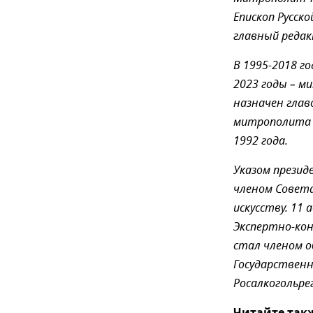
Епископ Русск
главный реда
В 1995-2018 г
2023 годы – м
назначен глав
митрополита Л
1992 года.
Указом презид
членом Совета
искусству. 11
Экспертно-кон
стал членом о
Государственн
Росалкогольре