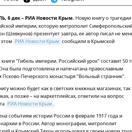
, 6 дек – РИА Новости Крым.
Новую книгу о трагедии
ийской империи, которую митрополит Симферопольский
н (Шевкунов) презентует завтра, ее автор писал не мен
б этом
РИА Новости Крым
сообщили в Крымской
книги "Гибель империи. Российский урок" составит 50 
 Она была подготовлена и напечатана православным
м Псково-Печерского монастыря "Вольный странник".
игу можно будет как в светских книжных магазинах, так 
ках, а позже – на маркетплейсах, ответили на вопрос
нта
РИА Новости Крым
.
на событиям истории России в феврале 1917 года и
нархии в России. Автор монографии, митрополит
кий и Крымский Тихон использовал в своем новом труд