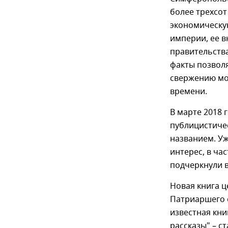
более трехсот
экономическу
империи, ее 
правительства
факты позвол
свержению мо
времени.
В марте 2018 
публицистиче
названием. Уж
интерес, в ча
подчеркнули 
Новая книга ц
Патриаршего с
известная кни
рассказы" – с