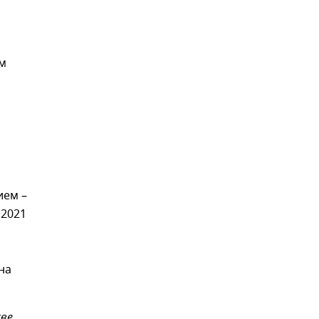
м
ием –
 2021
на
ве.