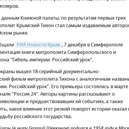
мпляров.
по данным Книжной палаты, по результатам первых трех
ополит Крымский Тихон стал самым издаваемым авторо
йском рынке.
общали
РИА Новости Крым
, 7 декабря в Симферополе
езентация книги митрополита Симферопольского и
она "Гибель империи. Российский урок".
еэкраны вышел 18-серийный документально-
ский фильм митрополита Тихона с аналогичным назван
ии. Российский урок". Его премьера состоялась в марте
анале "Россия 24". Авторы картины рассказывают о
революции и предшествовавших ей событиях, а также
ть, какое влияние этот резкий поворот истории оказал 
дьбу российского государства.
он (в миру Георгий Шевкунов) родился в 1958 году в Моск