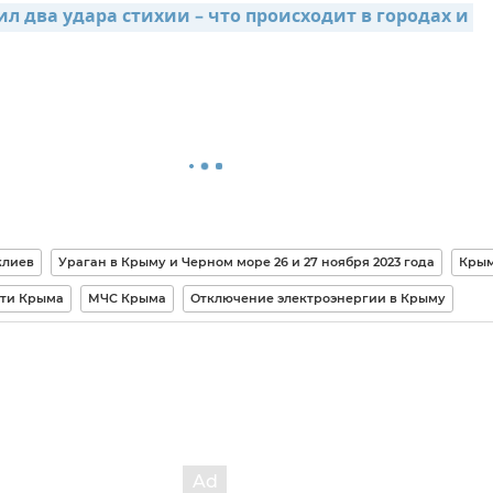
 два удара стихии – что происходит в городах и 
клиев
Ураган в Крыму и Черном море 26 и 27 ноября 2023 года
Кры
сти Крыма
МЧС Крыма
Отключение электроэнергии в Крыму