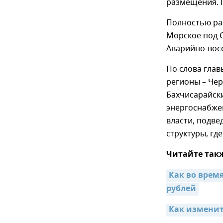
размещения. 
Полностью рас
Морское под 
Аварийно-вос
По слова глав
регионы – Чер
Бахчисарайск
энергоснабж
власти, подв
структуры, гд
Читайте так
Как во врем
рублей
Как изменит