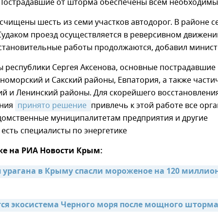
Пострадавшие от шторма обеспечены всем необходимы
чищены шесть из семи участков автодорог. В районе с
Судаком проезд осуществляется в реверсивном движени
становительные работы продолжаются, добавил минист
ы республики Сергея Аксенова, основные пострадавшие
номорский и Сакский районы, Евпатория, а также части
ий и Ленинский районы. Для скорейшего восстановлени
ения
принято решение 
привлечь к этой работе все орг
едомственные муниципалитетам предприятия и другие
е есть специалисты по энергетике
же на РИА Новости Крым:
я урагана в Крыму спасли мороженое на 120 миллион
ся экосистема Черного моря после мощного шторм