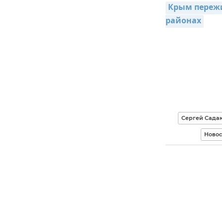
Крым пережил
районах
Сергей Сада
Ново