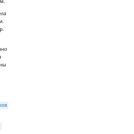
м.
ела
и.
р.
чно
я
аны
ов 
а