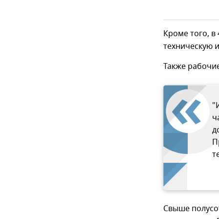
Кроме того, в
техническую и
Также рабочие
"
ч
д
П
т
Свыше полусот