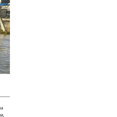
ма
и,