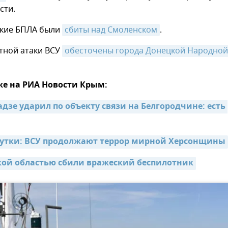
сти.
ские БПЛА были
сбиты над Смоленском
.
тной атаки ВСУ
обесточены города Донецкой Народной 
же на РИА Новости Крым:
зе ударил по объекту связи на Белгородчине: есть 
 сутки: ВСУ продолжают террор мирной Херсонщины
кой областью сбили вражеский беспилотник