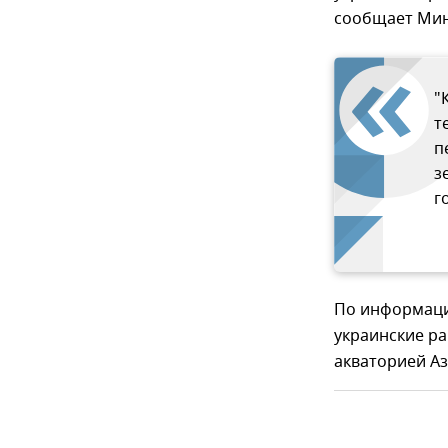
сообщает Ми
"
т
п
з
г
По информаци
украинские ра
акваторией Аз