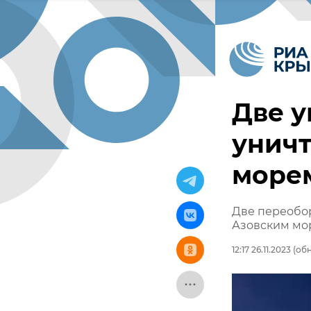
Две у
унич
море
Две переобо
Азовским мо
12:17 26.11.2023
(обн