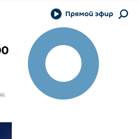
00
ад