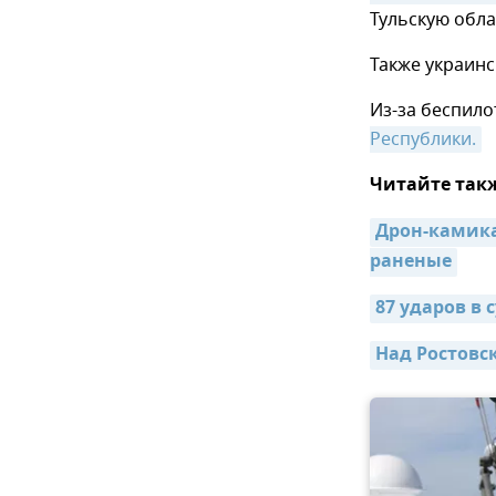
Тульскую обла
Также украин
Из-за беспило
Республики.
Читайте так
Дрон-камикад
раненые
87 ударов в
Над Ростовс