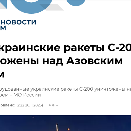
краинские ракеты С-2
тожены над Азовским
м
рудованные украинские ракеты С-200 уничтожены н
рем – МО России
овлено: 12:22 26.11.2023)