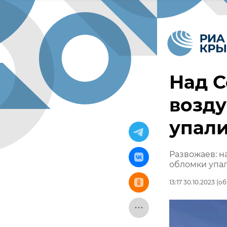
Над С
возду
упали
Развожаев: н
обломки упал
13:17 30.10.2023
(об