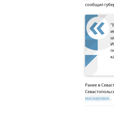
сообщил губе
"
и
ш
И
п
к
Ранее в Сева
Севастопольс
маскировки
.