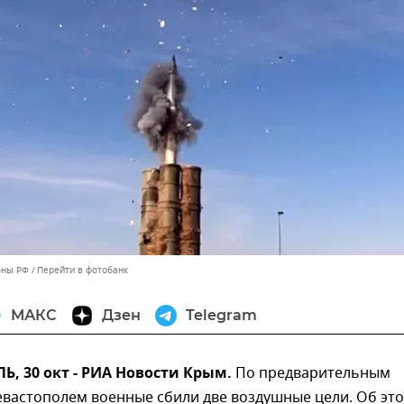
оны РФ
Перейти в фотобанк
МАКС
Дзен
Telegram
, 30 окт - РИА Новости Крым.
По предварительным
евастополем военные сбили две воздушные цели. Об эт