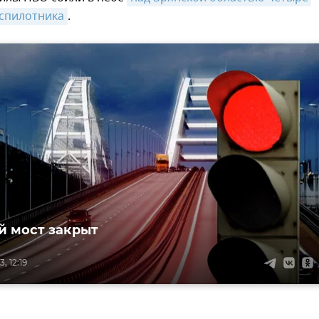
еспилотника
.
 мост закрыт
, 12:19