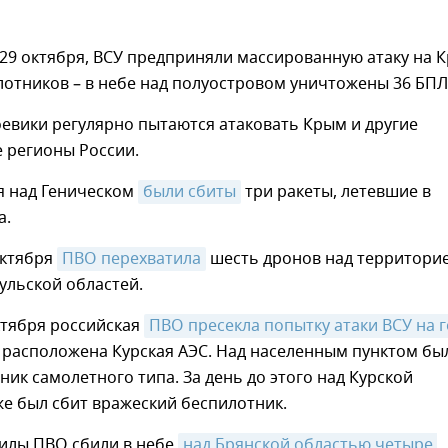
 29 октября, ВСУ предприняли массированную атаку на 
отников – в небе над полуостровом уничтожены 36 БПЛ
евики регулярно пытаются атаковать Крым и другие
 регионы России.
ря над Геническом
были сбиты
три ракеты, летевшие в
а.
октября
ПВО перехватила
шесть дронов над территори
ульской областей.
ктября российская
ПВО пресекла попытку атаки ВСУ на г
е расположена Курская АЭС. Над населенным пунктом бы
ник самолетного типа. За день до этого над Курской
е был сбит вражеский беспилотник.
силы ПВО сбили в небе
над Брянской областью четыре 