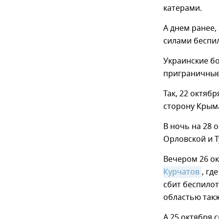
катерами.
А днем ранее,
силами беспил
Украинские бо
приграничные
Так, 22 октяб
сторону Крым
В ночь на 28 
Орловской и Т
Вечером 26 о
Курчатов
, гд
сбит беспилот
областью такж
А 25 октября 