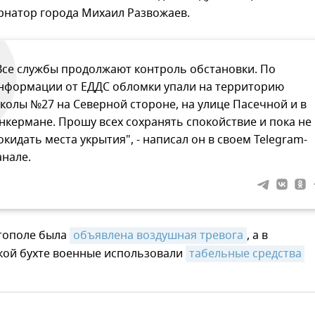
рнатор города Михаил Развожаев.
Все службы продолжают контроль обстановки. По
нформации от ЕДДС обломки упали на территорию
колы №27 на Северной стороне, на улице Пасечной и в
нкермане. Прошу всех сохранять спокойствие и пока не
окидать места укрытия", - написал он в своем Telegram-
анале.
стополе была
объявлена воздушная тревога
, а в
кой бухте военные использовали
табельные средства 