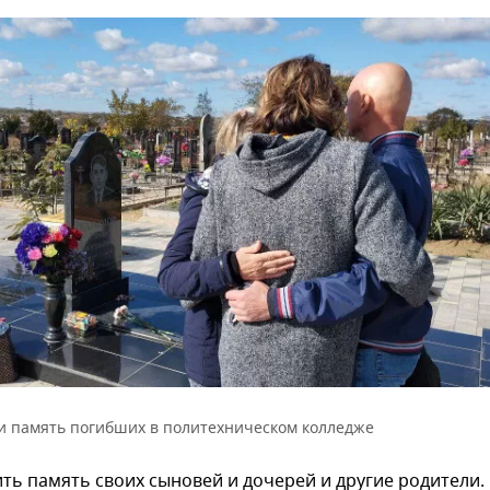
и память погибших в политехническом колледже
ь память своих сыновей и дочерей и другие родители.