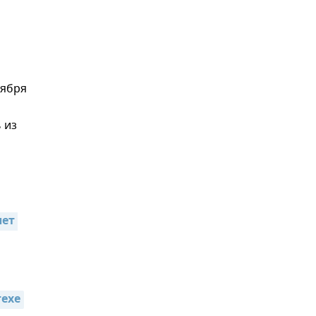
тября
 из
ет 
техе