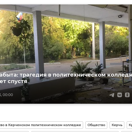
забыта: трагедия в политехническом коллед
ет спустя
3, 00:00
тво в Керченском политехническом колледже
Общество
Керчь
К