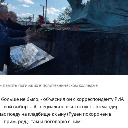
и память погибших в политехническом колледже
 больше не было, - объяснил он с корреспонденту РИА
свой выбор. – Я специально взял отпуск – командир
час поеду на кладбище к сыну (Руден похоронен в
– прим. ред.), там и поговорю с ним".