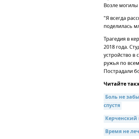
Возле могилы 
"Я всегда расс
поделилась м
Трагедия в к
2018 года. Ст
устройство в 
ружья по всем
Пострадали бо
Читайте так
Боль не забы
спустя
Керченский 
Время не ле