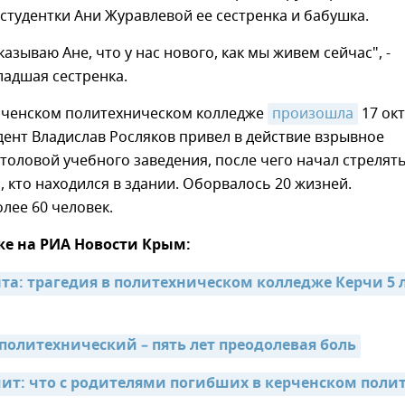
студентки Ани Журавлевой ее сестренка и бабушка.
казываю Ане, что у нас нового, как мы живем сейчас", -
ладшая сестренка.
ерченском политехническом колледже
произошла
17 ок
удент Владислав Росляков привел в действие взрывное
столовой учебного заведения, после чего начал стрелять
, кто находился в здании. Оборвалось 20 жизней.
лее 60 человек.
же на РИА Новости Крым:
та: трагедия в политехническом колледже Керчи 5 л
политехнический – пять лет преодолевая боль
чит: что с родителями погибших в керченском поли