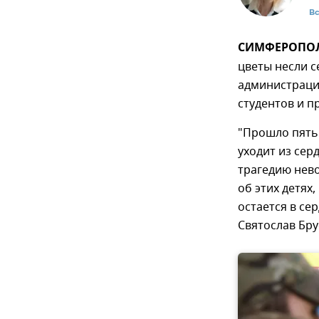
В
СИМФЕРОПОЛЬ
цветы несли с
администрации
студентов и п
"Прошло пять 
уходит из сер
трагедию нево
об этих детях
остается в се
Святослав Бру