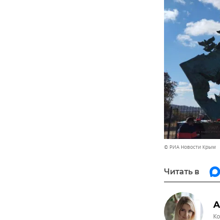
© РИА Новости Крым
Читать в
А
Ко