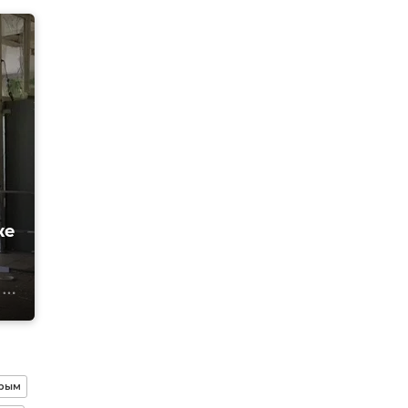
же
рым