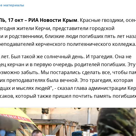
се материалы
, 17 окт – РИА Новости Крым
. Красные гвоздики, осе
егодня жители Керчи, представители городской
 и родственники, близкие люди погибших пять лет наз
реподавателей керченского политехнического колледжа
лет. Был такой же солнечный день. И трагедия. Она не
дец керчан и в первую очередь родителей погибших. Эту
зможно забыть. Мы постарались сделать все, чтобы па
, их преподавателях была вечной. Это трагедия, которая
рдцах и мыслях людей", - сказал глава администрации Ке
саков, который также пришел почтить память погибших