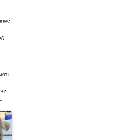
нние
ад
.
мять
рчи
.