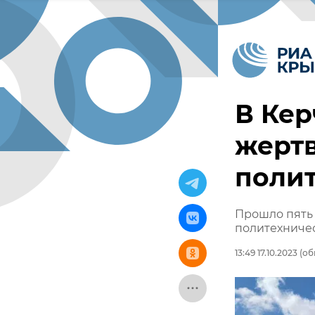
В Кер
жертв
поли
Прошло пять 
политехниче
13:49 17.10.2023
(обн