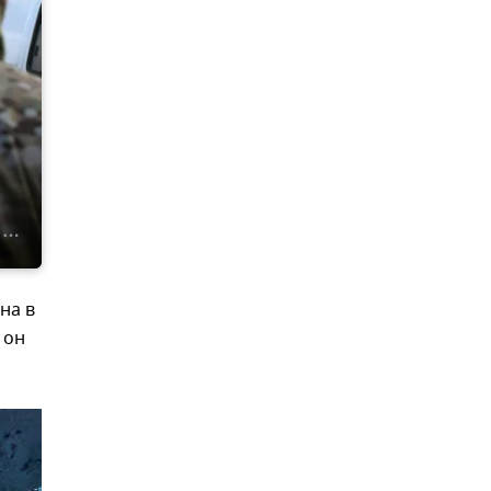
на в
 он