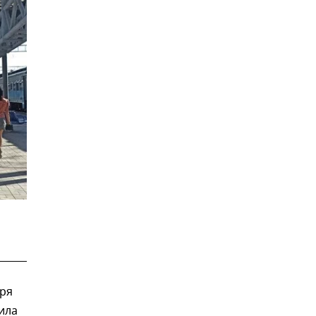
бря
ила