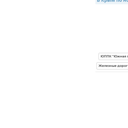
В Крым по н
ЮППК "Южная п
Железные дорог