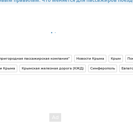
овым правилам: что меняется для пассажиров поезд
ригородная пассажирская компания"
Новости Крыма
Крым
По
и Крыма
Крымская железная дорога (КЖД)
Симферополь
Евпат