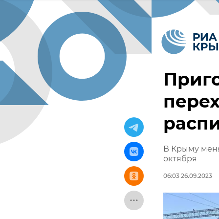
Приг
перех
расп
В Крыму мен
октября
06:03 26.09.2023