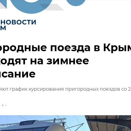
ородные поезда в Кры
одят на зимнее
исание
яют график курсирования пригородных поездов со 2