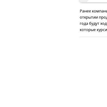
Ранее компани
открытии прод
года будут хо
которые курси