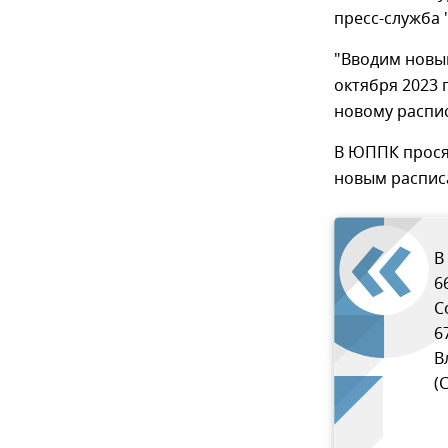
пресс-служба
"Вводим новы
октября 2023 
новому распис
В ЮППК прося
новым распис
В
6
С
6
В
(