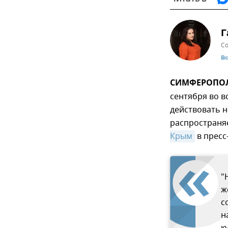
Г
Со
В
СИМФЕРОПОЛЬ,
сентября во в
действовать н
распространя
Крым
в пресс
"
ж
с
н