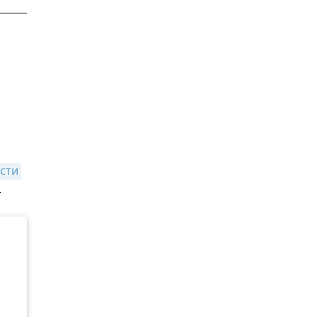
сти 
.