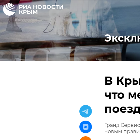
Экскл
В Кры
что м
поез
Гранд Сервис
новым прави