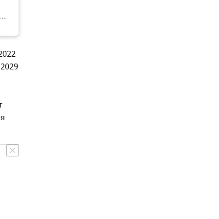
2022
 2029
т
ая