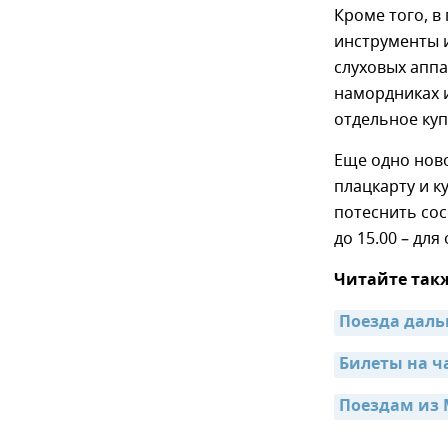
Кроме того, 
инструменты и
слуховых аппа
намордниках и
отдельное куп
Еще одно нов
плацкарту и к
потеснить сосе
до 15.00 – для 
Читайте так
Поезда даль
Билеты на ч
Поездам из 