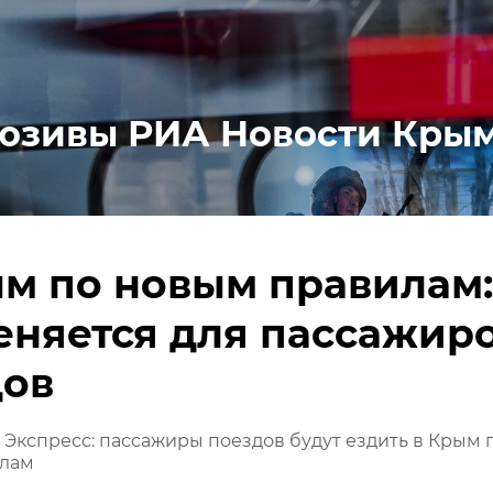
юзивы РИА Новости Кры
м по новым правилам:
еняется для пассажир
дов
 Экспресс: пассажиры поездов будут ездить в Крым 
лам