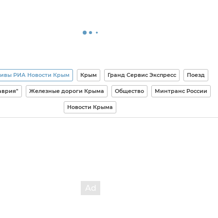
ивы РИА Новости Крым
Крым
Гранд Сервис Экспресс
Поезд
аврия"
Железные дороги Крыма
Общество
Минтранс России
Новости Крыма