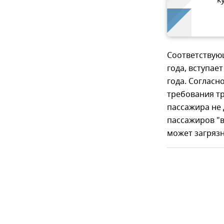
к
Соответствую
года, вступает
года. Согласн
требования тр
пассажира не 
пассажиров "
может загрязн