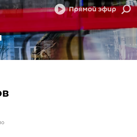
м
ов
по