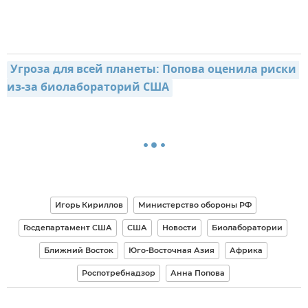
Угроза для всей планеты: Попова оценила риски 
из-за биолабораторий США
Игорь Кириллов
Министерство обороны РФ
Госдепартамент США
США
Новости
Биолаборатории
Ближний Восток
Юго-Восточная Азия
Африка
Роспотребнадзор
Анна Попова