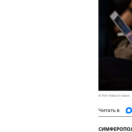
© РИА Новости Крым .
Читать в
СИМФЕРОПОЛЬ,