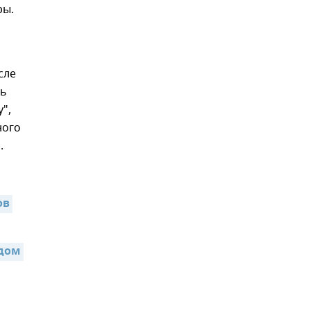
ры.
сле
ль
",
ного
.
в 
дом 