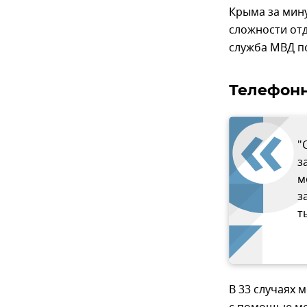
Крыма за мин
сложности отд
служба МВД по
Телефон
"
з
м
з
т
В 33 случаях 