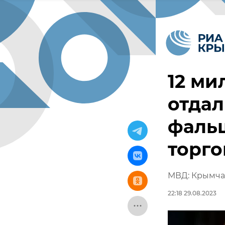
12 ми
отда
фаль
торг
МВД: Крымча
22:18 29.08.2023