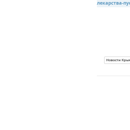
лекарства-п
Новости Кры