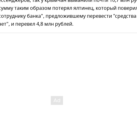
сенджеров, так у крымчан выманили почти 10,7 млн ру
умму таким образом потерял ялтинец, который повери
отруднику банка", предложившему перевести "средства
ет", и перевел 4,8 млн рублей.