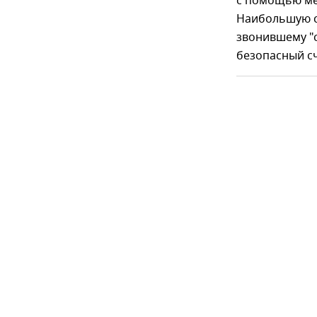
с помощью мес
Наибольшую с
звонившему "с
безопасный сч