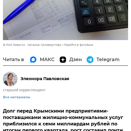
© РИА Новости . Наталья Селиверстова
Перейти в фотобанк
Читать в
МАКС
Дзен
Telegram
Элеонора Павловская
старший корреспондент
Все материалы
Долг перед Крымскими предприятиями-
поставщиками жилищно-коммунальных услуг
приблизился к семи миллиардам рублей по
итогам первого квартала, рост составил почти