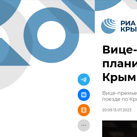
Вице
плани
Крым 
Вице-премьер
поезде по К
20:09 13.07.2023