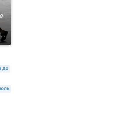
ий
 до 
оль 