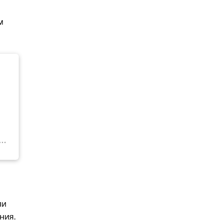
м
ли
ния.