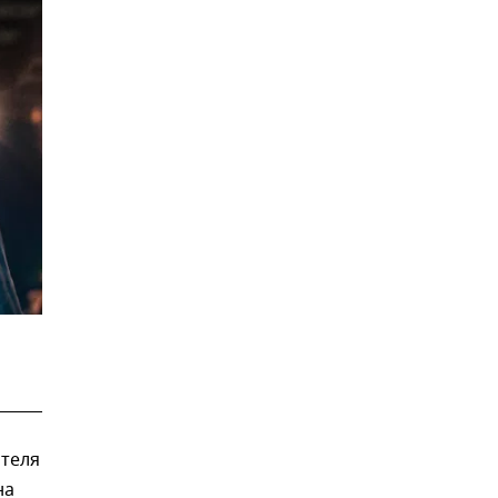
теля
на