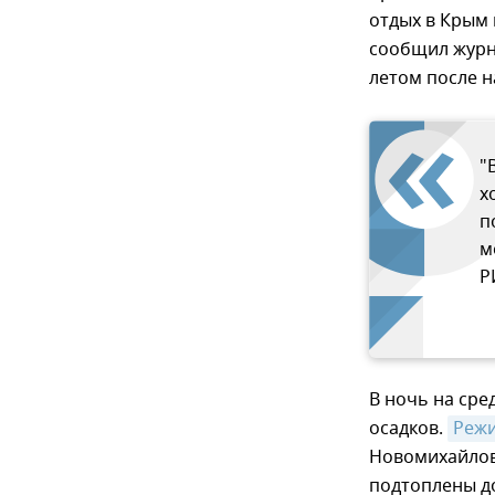
отдых в Крым 
сообщил журна
летом после н
"
х
п
м
Р
В ночь на сре
осадков.
Режи
Новомихайлов
подтоплены д