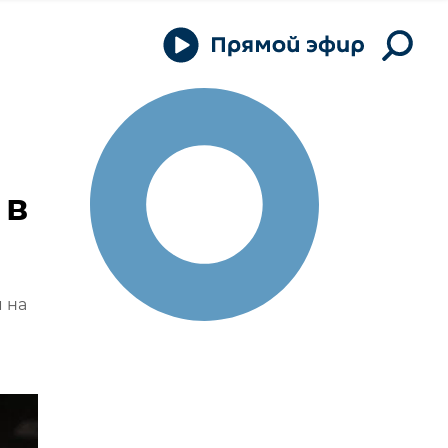
 в
 на