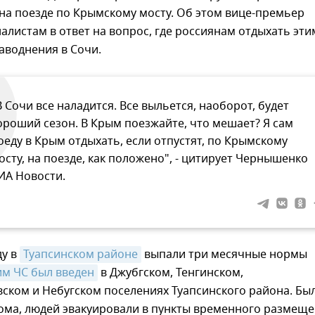
на поезде по Крымскому мосту. Об этом вице-премьер
листам в ответ на вопрос, где россиянам отдыхать эти
аводнения в Сочи.
В Сочи все наладится. Все выльется, наоборот, будет
ороший сезон. В Крым поезжайте, что мешает? Я сам
оеду в Крым отдыхать, если отпустят, по Крымскому
осту, на поезде, как положено", - цитирует Чернышенко
ИА Новости.
ду в
Туапсинском районе
выпали три месячные нормы
м ЧС был введен
в Джубгском, Тенгинском,
ском и Небугском поселениях Туапсинского района. Бы
ома, людей эвакуировали в пункты временного размеще