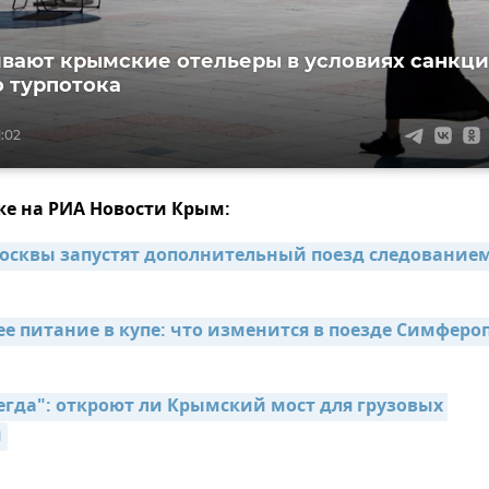
вают крымские отельеры в условиях санкц
о турпотока
1:02
же на РИА Новости Крым:
осквы запустят дополнительный поезд следованием
е питание в купе: что изменится в поезде Симфероп
егда": откроют ли Крымский мост для грузовых 
й