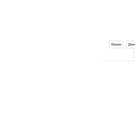
Крым
Дми