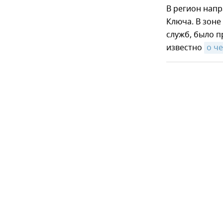
В регион напр
Ключа. В зоне
служб, было п
известно
о ч