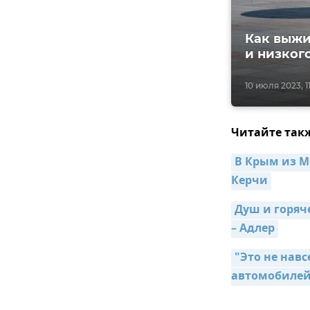
Как выжи
и низког
10 июля 2023, 1
Читайте так
В Крым из М
Керчи
Душ и горяче
– Адлер
"Это не навс
автомобиле