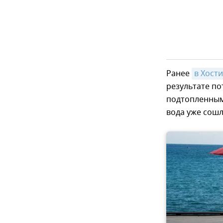
Ранее
в Хост
результате п
подтопленным
вода уже сошл