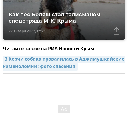
Как пес Беляш стал талисманом
спецотряда МЧС Крыма
22 января 2023, 17:58
Читайте также на РИА Новости Крым:
В Керчи собака провалилась в Аджимушкайские 
каменоломни: фото спасения 