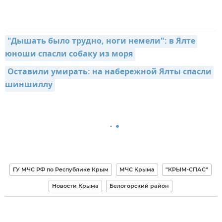
"Дышать было трудно, ноги немели": в Ялте 
юноши спасли собаку из моря
Оставили умирать: на набережной Ялты спасли 
шиншиллу
ГУ МЧС РФ по Республике Крым
МЧС Крыма
"КРЫМ-СПАС"
Новости Крыма
Белогорский район