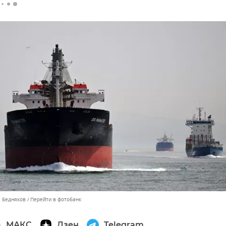
л Бедняков
Перейти в фотобанк
МАКС
Дзен
Telegram