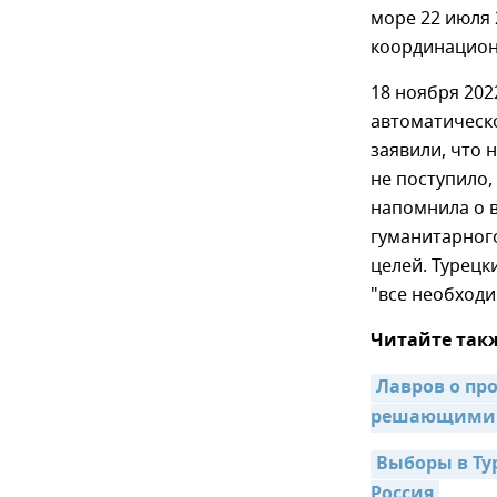
море 22 июля 
координационн
18 ноября 202
автоматическо
заявили, что 
не поступило,
напомнила о 
гуманитарног
целей. Турецк
"все необходи
Читайте так
Лавров о про
решающими
Выборы в Ту
Россия