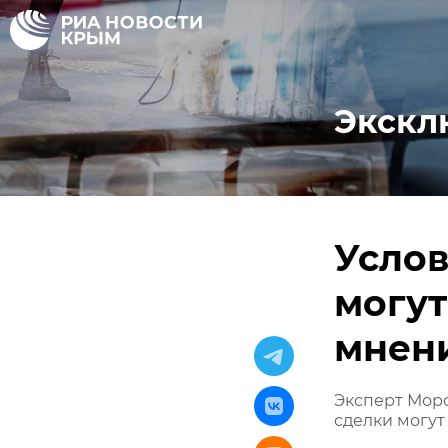
Экскл
Услов
могут
мнен
Эксперт Морс
сделки могут