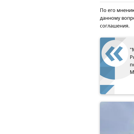
По его мнению
данному вопро
соглашения.
"
Р
п
М