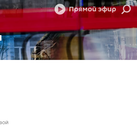
м
вой