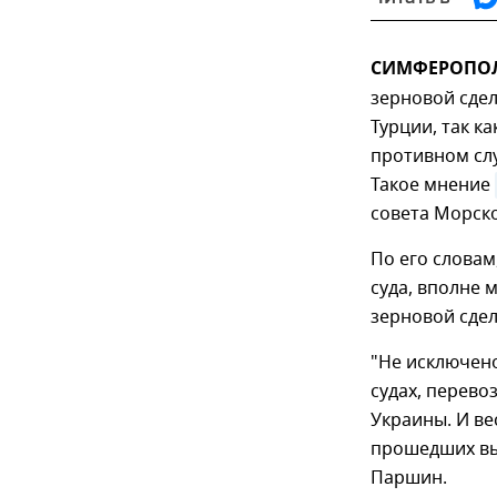
СИМФЕРОПОЛЬ
зерновой сде
Турции, так к
противном слу
Такое мнение
совета Морск
По его словам
суда, вполне 
зерновой сдел
"Не исключено
судах, перево
Украины. И ве
прошедших выб
Паршин.