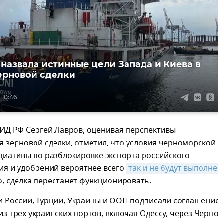
 назвала истинные цели Запада и Киева в
ерновой сделки
 10:46
МИД РФ Сергей Лавров, оценивая перспективы
 зерновой сделки, отметил, что условия черноморской
циативы по разблокировке экспорта российского
ия и удобрений вероятнее всего
так и не будут выполн
, сделка перестанет функционировать.
и России, Турции, Украины и ООН подписали соглашение
из трех украинских портов, включая Одессу, через Черн