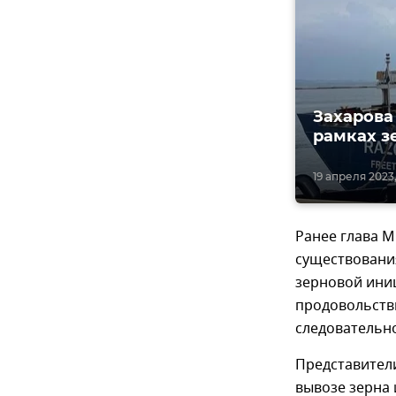
Захарова
рамках з
19 апреля 2023,
Ранее глава 
существования
зерновой ини
продовольств
следовательно
Представител
вывозе зерна 