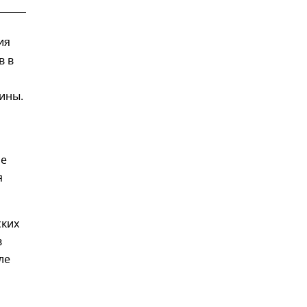
ия
в в
ины.
ие
я
ских
в
ле