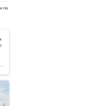
е по
я
о