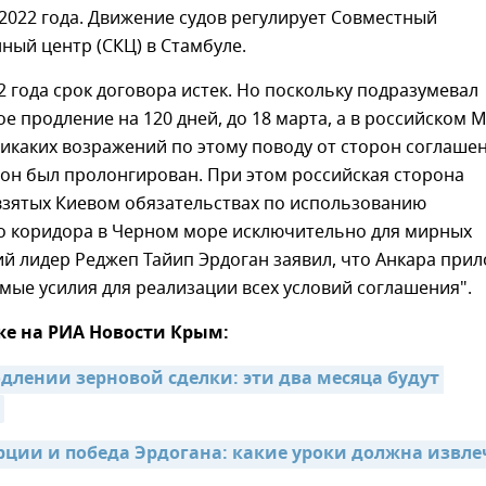
2022 года. Движение судов регулирует Совместный
ый центр (СКЦ) в Стамбуле.
2 года срок договора истек. Но поскольку подразумевал
е продление на 120 дней, до 18 марта, а в российском 
никаких возражений по этому поводу от сторон соглаше
 он был пролонгирован. При этом российская сторона
взятых Киевом обязательствах по использованию
о коридора в Черном море исключительно для мирных
ий лидер Реджеп Тайип Эрдоган заявил, что Анкара при
мые усилия для реализации всех условий соглашения".
же на РИА Новости Крым:
длении зерновой сделки: эти два месяца будут 
рции и победа Эрдогана: какие уроки должна извлеч