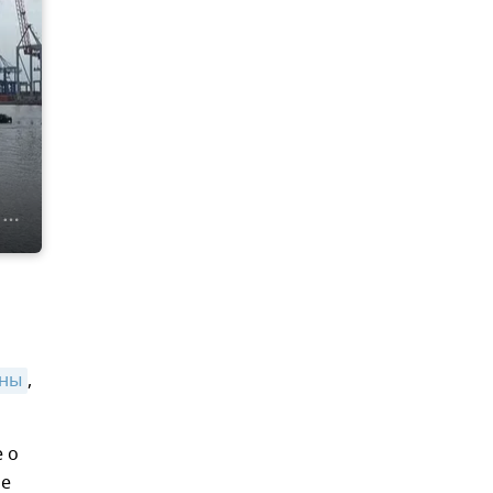
ены
,
 о
ое