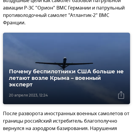
воздушные цели как самолет базовой патрульной
авиации Р-3С "Орион" ВМС Германии и патрульный
противолодочный самолет "Атлантик-2" ВМС
Франции.
Почему беспилотники США больше не
летают возле Крыма – военный
эксперт
20 апреля 2023, 12:24
После разворота иностранных военных самолетов от
границы российский истребитель благополучно
вернулся на аэродром базирования. Нарушения