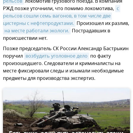
рельсов
локомотив грузового поезда. В компания
РЖД позже уточнили, что помимо локомотива,
с 
рельсов сошли семь вагонов, в том числе две 
цистерны с нефтепродуктами.
Произошел их разлив,
на месте работали экологи.
Пострадавших в
происшествии нет.
Позже председатель СК России Александр Бастрыкин
поручил
возбудить уголовное дело
по факту
произошедшего. Следователи и криминалисты на
месте фиксировали следы и изымали необходимые
предметы для производства экспертиз.