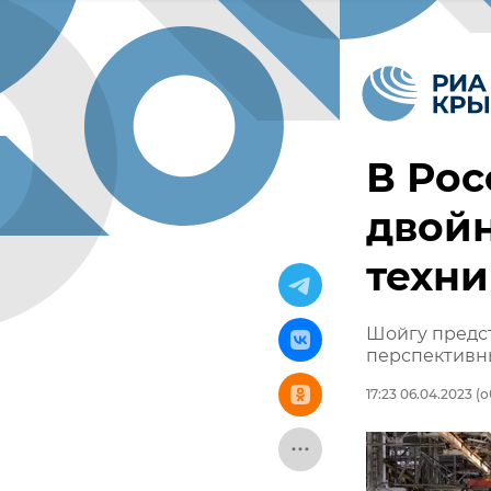
В Рос
двой
техн
Шойгу предс
перспективн
17:23 06.04.2023
(о