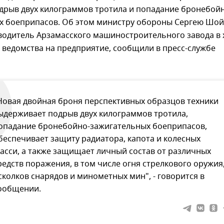
дрыв двух килограммов тротила и попадание бронебой
х боеприпасов. Об этом министру обороны Сергею Шой
водитель Арзамасского машиностроительного завода в 
 ведомства на предприятие, сообщили в пресс-службе
Новая двойная броня перспективных образцов техники
ыдерживает подрыв двух килограммов тротила,
опадание бронебойно-зажигательных боеприпасов,
беспечивает защиту радиатора, капота и колесных
асси, а также защищает личный состав от различных
редств поражения, в том числе огня стрелкового оружия
сколков снарядов и минометных мин", - говорится в
ообщении.