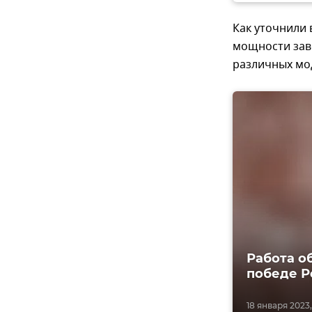
Как уточнили
мощности зав
различных мо
Работа о
победе Р
18 января 2023,