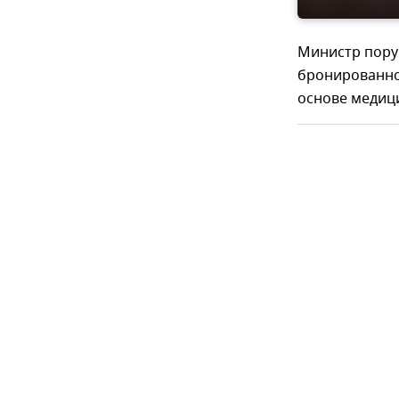
Министр пору
бронированно
основе медици