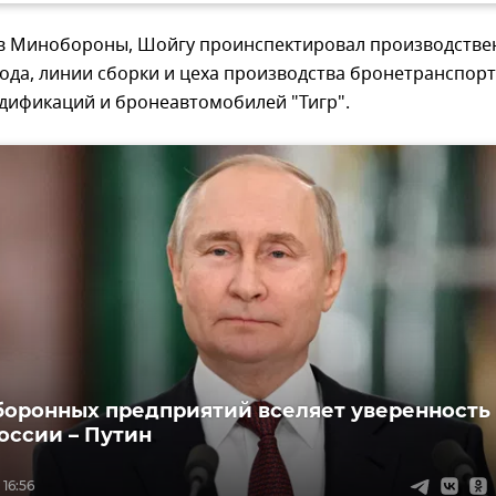
 в Минобороны, Шойгу проинспектировал производств
ода, линии сборки и цеха производства бронетранспор
дификаций и бронеавтомобилей "Тигр".
боронных предприятий вселяет уверенность 
оссии – Путин
 16:56