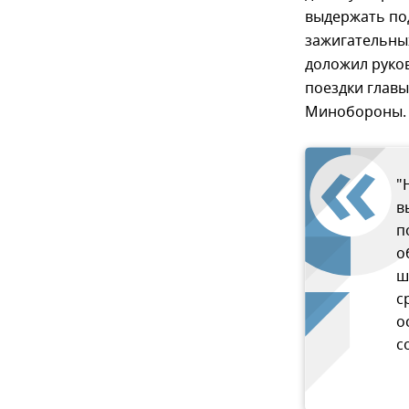
выдержать по
зажигательны
доложил руко
поездки главы
Минобороны.
"
в
п
о
ш
с
о
с