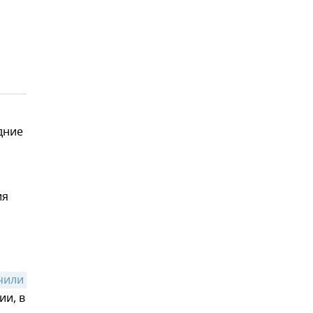
дние
ия
чили 
ии, в