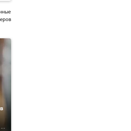
енные
теров
в