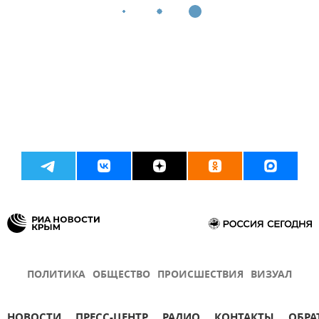
ПОЛИТИКА
ОБЩЕСТВО
ПРОИСШЕСТВИЯ
ВИЗУАЛ
НОВОСТИ
ПРЕСС-ЦЕНТР
РАДИО
КОНТАКТЫ
ОБРА