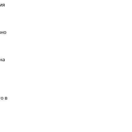
ия
вно
 на
о в