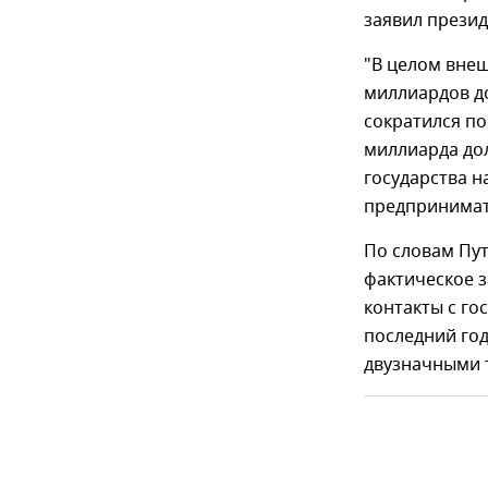
заявил прези
"В целом внеш
миллиардов до
сократился по
миллиарда долл
государства 
предпринимат
По словам Пут
фактическое 
контакты с го
последний год
двузначными т