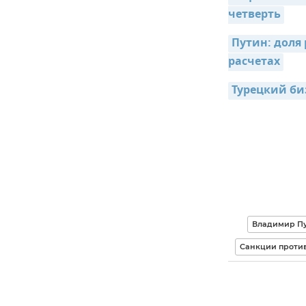
четверть
Путин: доля
расчетах
Турецкий би
Владимир Пу
Санкции против