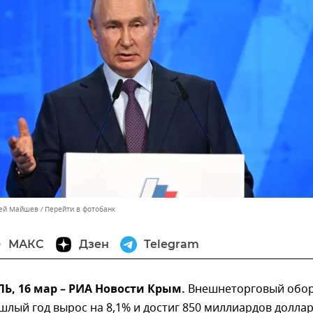
сей Майшев
Перейти в фотобанк
МАКС
Дзен
Telegram
, 16 мар – РИА Новости Крым.
Внешнеторговый обо
шлый год вырос на 8,1% и достиг 850 миллиардов доллар