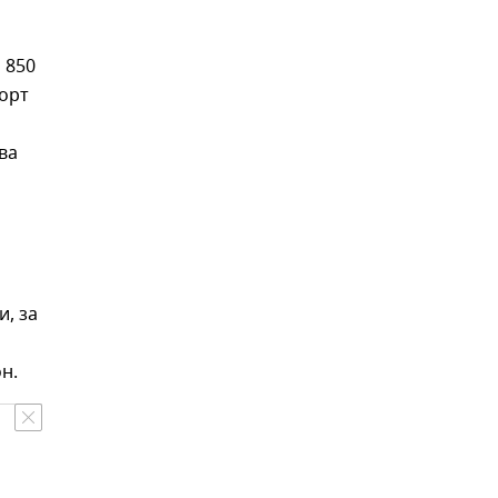
 850
порт
ва
, за
н.