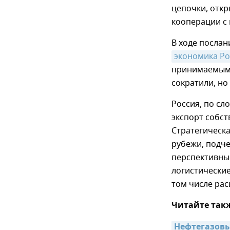
цепочки, отк
кооперации с
В ходе посла
экономика Ро
принимаемым 
сократили, но
Россия, по сл
экспорт собст
Стратегическа
рубежи, подче
перспективны
логистические
том числе рас
Читайте так
Нефтегазовые