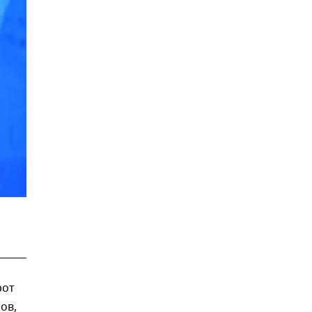
рот
ов,