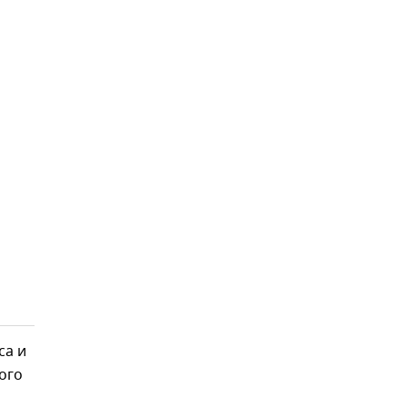
са и
ого