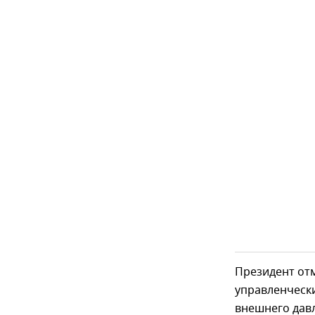
Президент отм
управленчески
внешнего дав