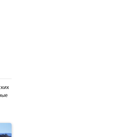
ских
ные