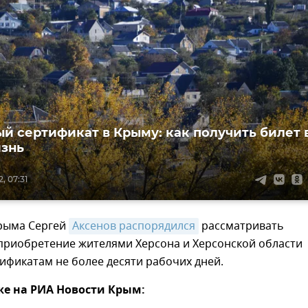
 сертификат в Крыму: как получить билет 
знь
, 07:31
Крыма Сергей
Аксенов распорядился
рассматривать
 приобретение жителями Херсона и Херсонской области
ификатам не более десяти рабочих дней.
же на РИА Новости Крым: