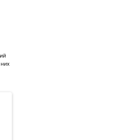
ний
 них