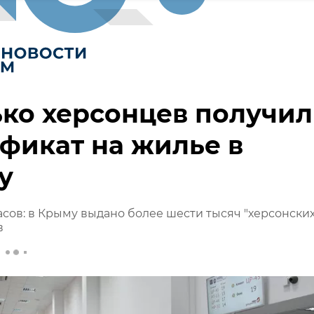
ко херсонцев получи
фикат на жилье в
у
сов: в Крыму выдано более шести тысяч "херсонских
в