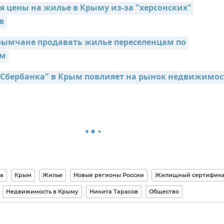
я цены на жилье в Крыму из-за "херсонских" 
в
рымчане продавать жилье переселенцам по 
ам
"Сбербанка" в Крым повлияет на рынок недвижимо
а
Крым
Жилье
Новые регионы России
Жилищный сертифик
Недвижимость в Крыму
Никита Тарасов
Общество