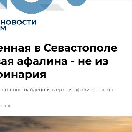
нная в Севастополе
ая афалина - не из
финария
стополя: найденная мертвая афалина - не из
я