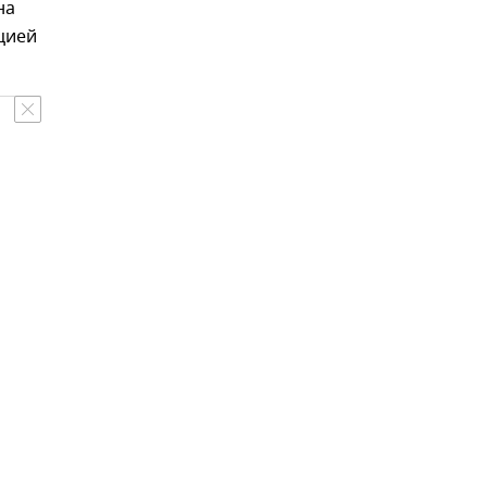
на
цией