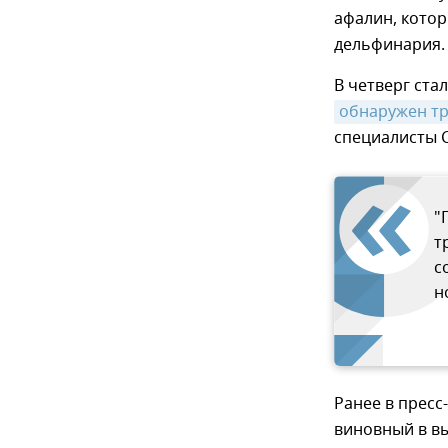
афалин, кото
дельфинария.
В четверг ста
обнаружен тр
специалисты 
"
т
с
н
Ранее в пресс
виновный в в