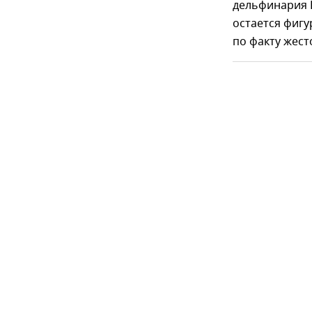
дельфинария 
остается фиг
по факту жес