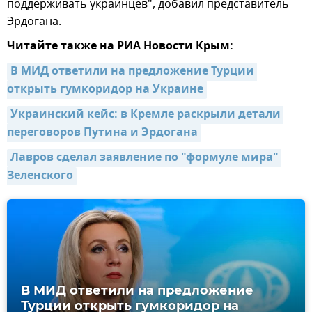
поддерживать украинцев", добавил представитель
Эрдогана.
Читайте также на РИА Новости Крым:
В МИД ответили на предложение Турции 
открыть гумкоридор на Украине
Украинский кейс: в Кремле раскрыли детали 
переговоров Путина и Эрдогана
Лавров сделал заявление по "формуле мира" 
Зеленского
В МИД ответили на предложение
Турции открыть гумкоридор на