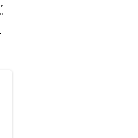
ме
нт
т