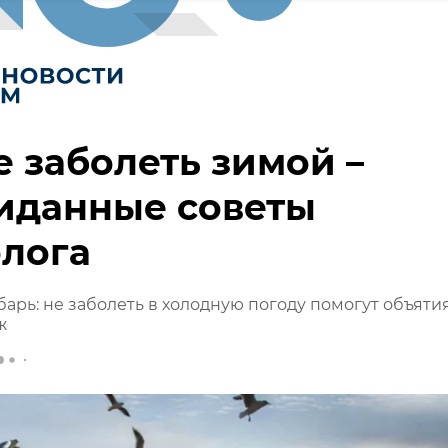
е заболеть зимой –
иданные советы
лога
барь: не заболеть в холодную погоду помогут объятия
ж