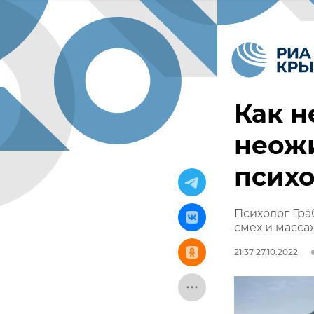
Как н
неож
психо
Психолог Гра
смех и масса
21:37 27.10.2022