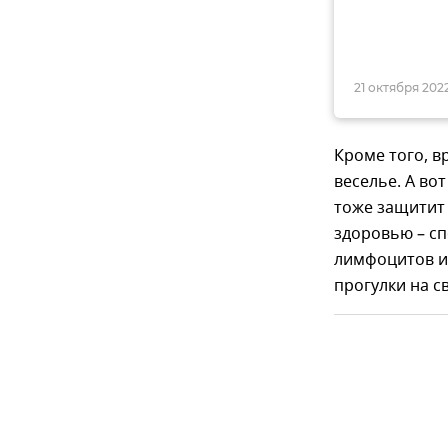
21 октября 2022
Кроме того, в
веселье. А во
тоже защитит 
здоровью – с
лимфоцитов и
прогулки на с