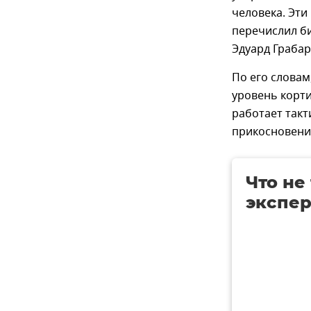
человека. Эти
перечислил б
Эдуард Граба
По его слова
уровень корти
работает такт
прикосновени
Что не
экспер