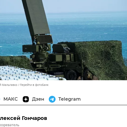
ей Мальгавко
Перейти в фотобанк
МАКС
Дзен
Telegram
лексей Гончаров
озреватель