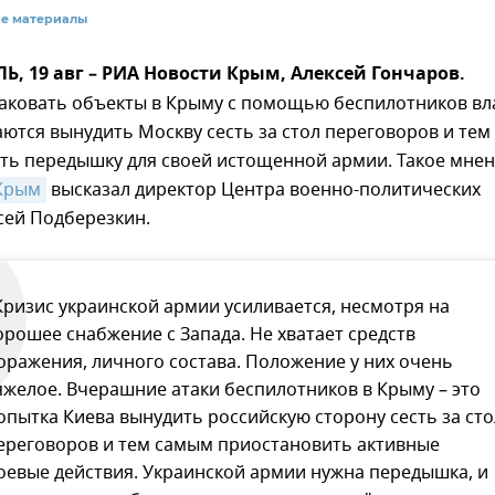
се материалы
 19 авг – РИА Новости Крым, Алексей Гончаров.
аковать объекты в Крыму с помощью беспилотников вл
ются вынудить Москву сесть за стол переговоров и тем
ть передышку для своей истощенной армии. Такое мне
Крым
высказал директор Центра военно-политических
сей Подберезкин.
Кризис украинской армии усиливается, несмотря на
орошее снабжение с Запада. Не хватает средств
оражения, личного состава. Положение у них очень
яжелое. Вчерашние атаки беспилотников в Крыму – это
опытка Киева вынудить российскую сторону сесть за сто
ереговоров и тем самым приостановить активные
оевые действия. Украинской армии нужна передышка, и