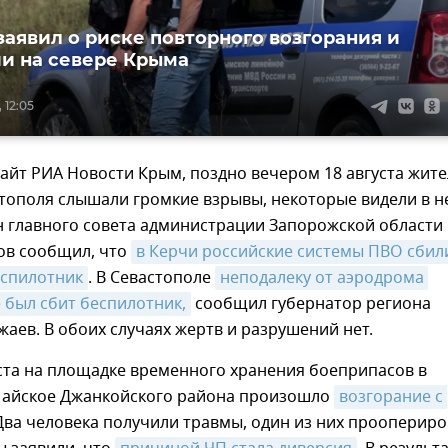
заявил о риске повторного возгорания и
и на севере Крыма
 12:05
айт РИА Новости Крым, поздно вечером 18 августа жит
тополя слышали громкие взрывы, некоторые видели в н
н главного совета администрации Запорожской области
ов сообщил, что
в Керчи российские системы ПВО сбили
еспилотник
. В Севастополе
неподалеку от аэродрома 
 был сбит беспилотник,
сообщил губернатор региона
аев. В обоих случаях жертв и разрушений нет.
ста на площадке временного хранения боеприпасов в
Майское Джанкойского района произошло
возгорание с 
ва человека получили травмы, один из них проопериро