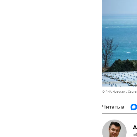
© РИА Новости . Серг
Читать в
А
об