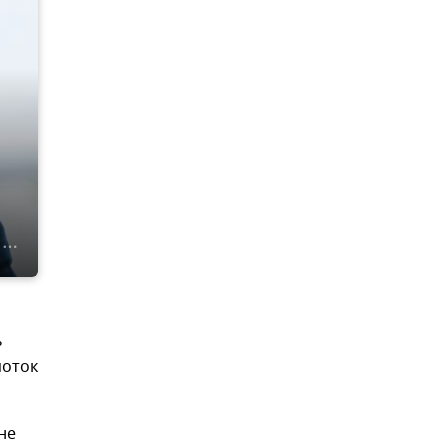
ь
поток
не