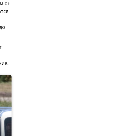
ом он
атся
до
т
ние.