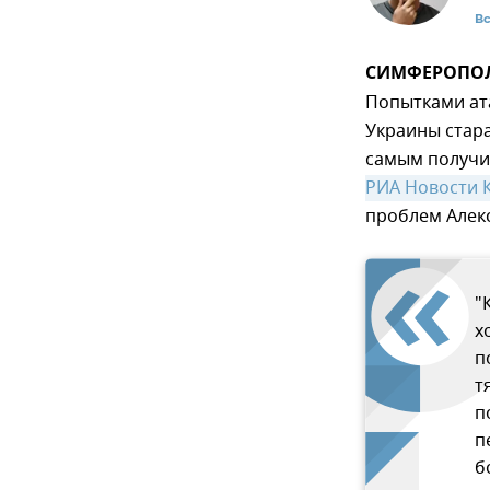
В
СИМФЕРОПОЛЬ,
Попытками ат
Украины стара
самым получи
РИА Новости 
проблем Алек
"
х
п
т
п
п
б