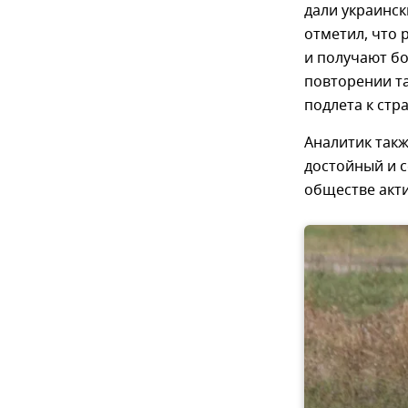
дали украинск
отметил, что 
и получают бо
повторении та
подлета к стр
Аналитик такж
достойный и с
обществе акт