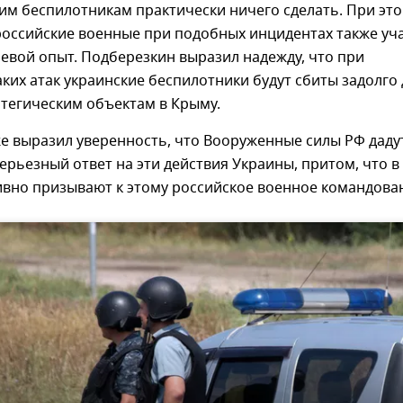
им беспилотникам практически ничего сделать. При эт
российские военные при подобных инцидентах также уч
евой опыт. Подберезкин выразил надежду, что при
ких атак украинские беспилотники будут сбиты задолго 
атегическим объектам в Крыму.
е выразил уверенность, что Вооруженные силы РФ даду
ерьезный ответ на эти действия Украины, притом, что в
ивно призывают к этому российское военное командова