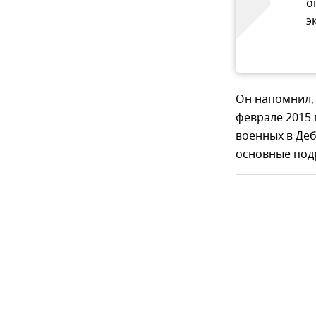
о
э
Он напомнил, 
феврале 2015 
военных в Де
основные под