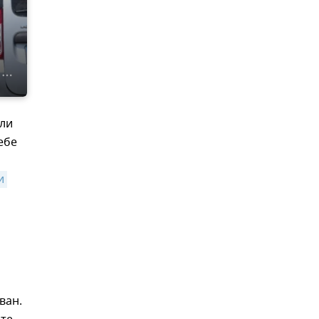
ели
ебе
 
ван.