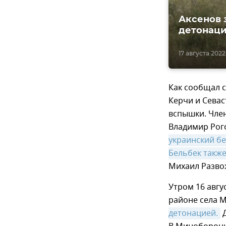
Аксенов 
детонаци
17 августа 2022,
Как сообщал с
Керчи и Севас
вспышки. Чле
Владимир Рог
украинский б
Бельбек также
Михаил Развож
Утром 16 авгу
районе села 
детонацией.
Д