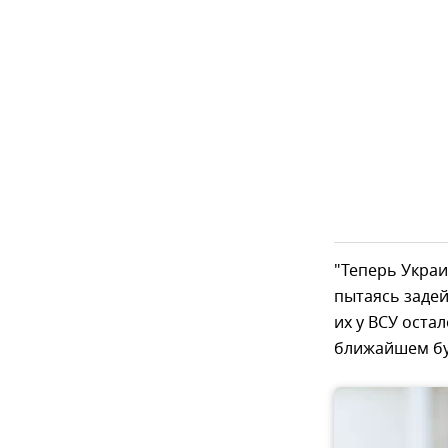
"Теперь Украи
пытаясь задей
их у ВСУ оста
ближайшем бу