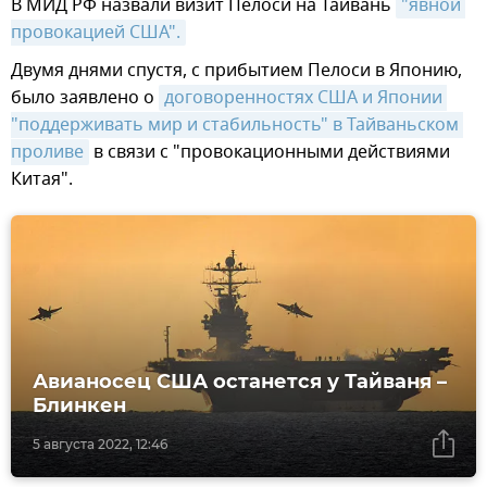
В МИД РФ назвали визит Пелоси на Тайвань
"явной 
провокацией США".
Двумя днями спустя, с прибытием Пелоси в Японию,
было заявлено о
договоренностях США и Японии 
"поддерживать мир и стабильность" в Тайваньском 
проливе
в связи с "провокационными действиями
Китая".
Авианосец США останется у Тайваня –
Блинкен
5 августа 2022, 12:46