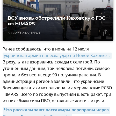
ВСУ вновь обстреляли Каховскую ГЭС
из HIMАRS
30 июля 2022, 09:48
Ранее сообщалось, что в ночь на 12 июля
украинская армия нанесла удар по Новой Каховке
.
В результате взорвались склады с селитрой. По
уточненным данным, три человека погибли, семеро
пропали без вести, еще 90 получили ранения. В
администрации региона заявили, что украинские
боевики для атаки использовали американские РСЗО
HIMARS. Всего по городу выпустили шесть ракет, три
из них сбили силы ПВО, остальные достигли цели.
Что рассказывают пассажиры переправы через 