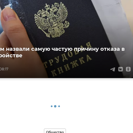
м назвали самую частую причину отказа в
ройстве
08:17
Общество