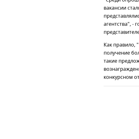
"Среди опроше
вакансии стал
представляли
агентства", -
представителе
Как правило, 
получение бо
такие предлож
вознагражден
конкурсном от