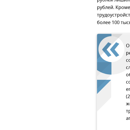
рублей лишили
рублей. Кроме
трудоустройст
более 100 тыс
О
р
с
с
о
с
е
(
ж
т
а