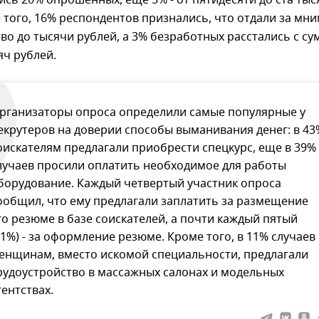
сь 20% опрошенных, еще 5% - от пятидесяти до ста тыс
 того, 16% респондентов признались, что отдали за мн
во до тысячи рублей, а 3% безработных расстались с с
яч рублей.
рганизаторы опроса определили самые популярные у
екрутеров на доверии способы выманивания денег: в 43
оискателям предлагали приобрести спецкурс, еще в 39%
лучаев просили оплатить необходимое для работы
борудование. Каждый четвертый участник опроса
ообщил, что ему предлагали заплатить за размещение
го резюме в базе соискателей, а почти каждый пятый
21%) - за оформление резюме. Кроме того, в 11% случаев
енщинам, вместо искомой специальности, предлагали
рудоустройство в массажных салонах и модельных
гентствах.