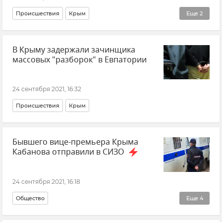
Происшествия
Крым
Еще
2
ФСБ РФ (Федеральная служба безопасности Российской Федерации)
В Крыму задержали зачинщика
Совет министров РК
массовых "разборок" в Евпатории
24 сентября 2021, 16:32
Происшествия
Крым
Бывшего вице-премьера Крыма
Кабанова отправили в СИЗО
24 сентября 2021, 16:18
Общество
Еще
4
Реализация ФЦП в Крыму и Севастополе
Крым