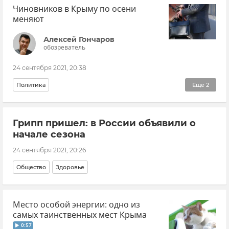
Чиновников в Крыму по осени
меняют
Алексей Гончаров
обозреватель
24 сентября 2021, 20:38
Политика
Еще
2
Кадровые перестановки во властных структурах Крыма и Севастополя
Грипп пришел: в России объявили о
Крым
начале сезона
24 сентября 2021, 20:26
Общество
Здоровье
Место особой энергии: одно из
самых таинственных мест Крыма
0:57