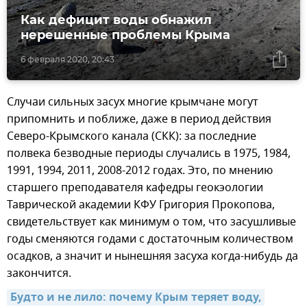
Как дефицит воды обнажил
нерешенные проблемы Крыма
6 февраля 2020, 20:43
Случаи сильных засух многие крымчане могут
припомнить и поближе, даже в период действия
Северо-Крымского канала (СКК): за последние
полвека безводные периоды случались в 1975, 1984,
1991, 1994, 2011, 2008-2012 годах. Это, по мнению
старшего преподавателя кафедры геокэологии
Таврической академии КФУ Григория Прокопова,
свидетельствует как минимум о том, что засушливые
годы сменяются годами с достаточным количеством
осадков, а значит и нынешняя засуха когда-нибудь да
закончится.
Будто и не лило: почему Крым теряет воду, 