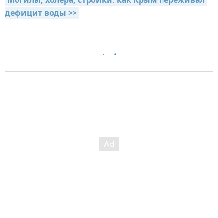
Могилы, холера, стройки: как Крым переживал 
дефицит воды >>