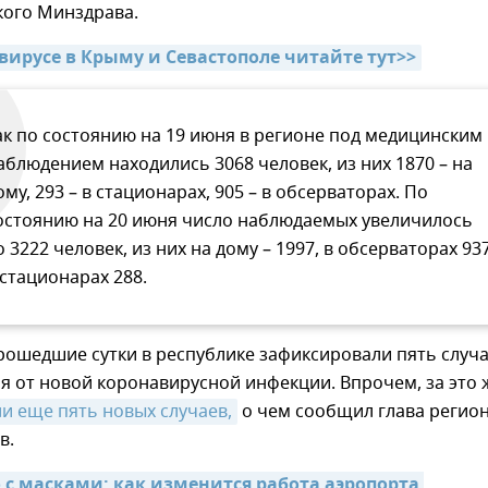
кого Минздрава.
авирусе в Крыму и Севастополе читайте тут>>
ак по состоянию на 19 июня в регионе под медицинским
аблюдением находились 3068 человек, из них 1870 – на
ому, 293 – в стационарах, 905 – в обсерваторах. По
остоянию на 20 июня число наблюдаемых увеличилось
о 3222 человек, из них на дому – 1997, в обсерваторах 937
 стационарах 288.
рошедшие сутки в республике зафиксировали пять случ
 от новой коронавирусной инфекции. Впрочем, за это 
и еще пять новых случаев,
о чем сообщил глава регио
в.
о с масками: как изменится работа аэропорта 