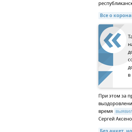
республиканс
Все о корон
Т
н
д
с
д
в
При этом за п
выздоровления
время
выявил
Сергей Аксено
Без анкет, н