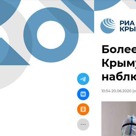
Более
Крыму
набл
10:54 20.06.2020
(о