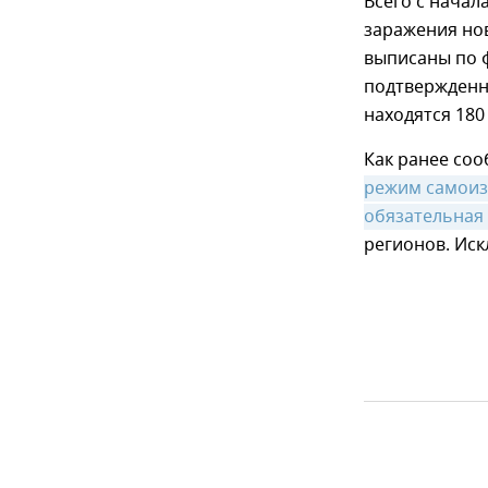
Всего с начал
заражения но
выписаны по ф
подтвержденн
находятся 180
Как ранее со
режим самоизо
обязательная
регионов. Иск