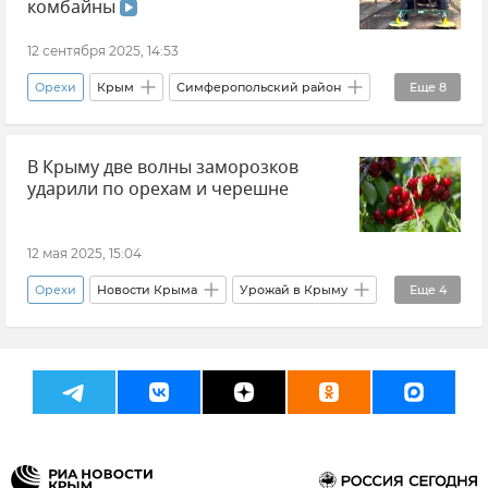
комбайны
12 сентября 2025, 14:53
Орехи
Крым
Симферопольский район
Еще
8
Сельское хозяйство
Миндаль
В Крыму две волны заморозков
Денис Кратюк
Минсельхоз Крыма
ударили по орехам и черешне
Валерий Захарьин
Новости Крыма
Урожай
Видео
12 мая 2025, 15:04
Орехи
Новости Крыма
Урожай в Крыму
Еще
4
Фрукты
Крымская погода
Денис Кратюк
Заморозки