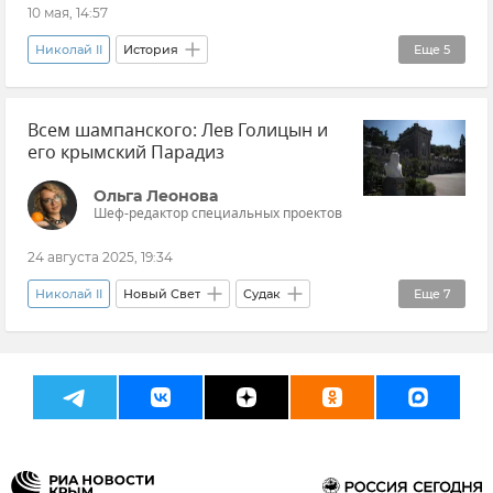
10 мая, 14:57
Николай II
История
Еще
5
Эксклюзивы РИА Новости Крым
Крым
Всем шампанского: Лев Голицын и
Новости Крыма
Общество
Россия
его крымский Парадиз
Ольга Леонова
Шеф-редактор специальных проектов
24 августа 2025, 19:34
Николай II
Новый Свет
Судак
Еще
7
Виноделие в Крыму
Виноделие
Сельское хозяйство
Император Александр III
История
Лев Голицын
Виноградники Крыма