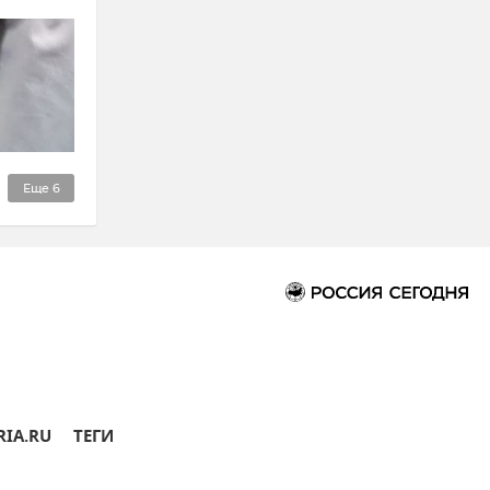
Еще
6
RIA.RU
ТЕГИ