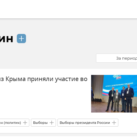
ин
За перио
з Крыма приняли участие во
н (политик)
Выборы
Выборы президента России
вости
Новости Крыма