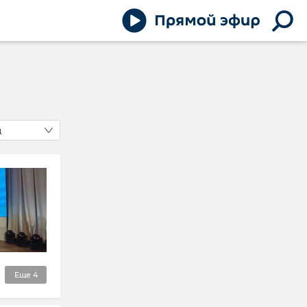
д
Еще
4