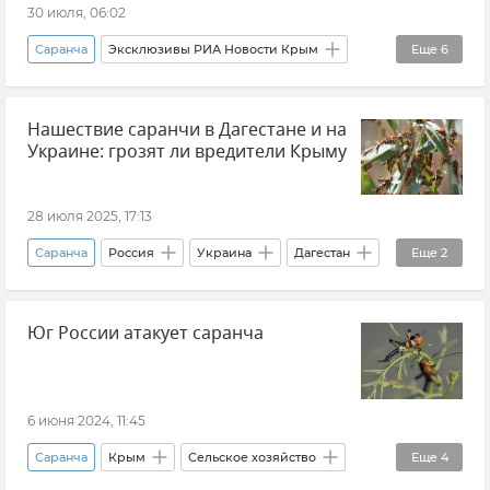
30 июля, 06:02
Саранча
Эксклюзивы РИА Новости Крым
Еще
6
Крым
Сельское хозяйство
Экология
Нашествие саранчи в Дагестане и на
Новости Крыма
Андрей Алексеенко
Украине: грозят ли вредители Крыму
Россельхозцентр
28 июля 2025, 17:13
Саранча
Россия
Украина
Дагестан
Еще
2
Россельхозцентр
Экология
Юг России атакует саранча
6 июня 2024, 11:45
Саранча
Крым
Сельское хозяйство
Еще
4