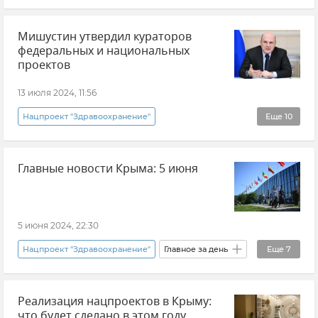
Симферополь
Мишустин утвердил кураторов
Здравоохранение в Крыму и Севастополе
федеральных и национальных
Общество
Юрий Гоцанюк
проектов
Новости Крыма
13 июля 2024, 11:56
Нацпроект "Здравоохранение"
Еще
10
Михаил Мишустин
Правительство России
Главные новости Крыма: 5 июня
Нацпроект "Туризм и индустрия гостеприимства"
Нацпроект "Туризм и гостеприимство"
Нацпроект "Безопасные качественные дороги"
5 июня 2024, 22:30
Нацпроекты в России
Нацпроект "Семья"
Нацпроект "Здравоохранение"
Главное за день
Еще
7
Нацпроект "Чистая Вода"
ПМЭФ
Нацпроект "Культура России"
Новости
Реализация нацпроектов в Крыму:
Нацпроект "Безопасные качественные дороги"
что будет сделано в этом году