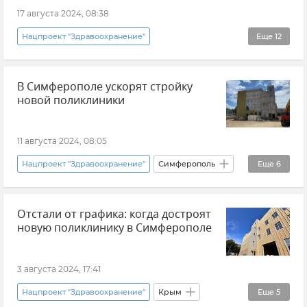
Здравоохранение в Крыму и Севастополе
Строительство
17 августа 2024, 08:38
Нацпроект "Здравоохранение"
Еще
12
Здравоохранение в Крыму и Севастополе
В Симферополе ускорят стройку
Нацпроекты в Крыму
Минздрав Крыма
новой поликлиники
Новости Крыма
Здоровье
Крым
РКБ им. Н. А. Семашко
Керчь
11 августа 2024, 08:05
Евпатория
Симферополь
Феодосия
Нацпроект "Здравоохранение"
Симферополь
Еще
6
Джанкой
Юрий Гоцанюк
Отстали от графика: когда достроят
Здравоохранение в Крыму и Севастополе
новую поликлинику в Симферополе
Новости Крыма
Строительство
Нацпроекты в России
Здоровье
3 августа 2024, 17:41
Нацпроект "Здравоохранение"
Крым
Еще
5