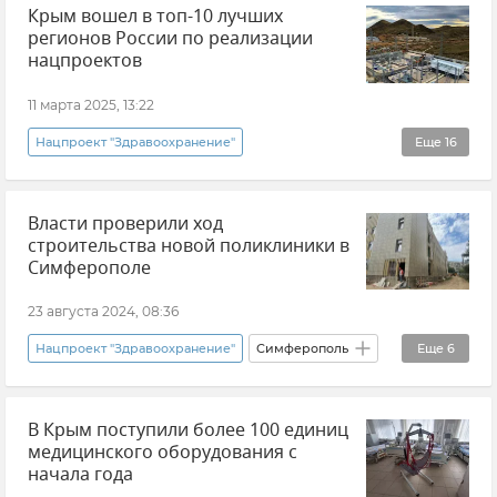
Крым вошел в топ-10 лучших
регионов России по реализации
нацпроектов
11 марта 2025, 13:22
Нацпроект "Здравоохранение"
Еще
16
Нацпроекты в Крыму
Крым
Власти проверили ход
Государственный совет РК (Госсовет)
Деньги
строительства новой поликлиники в
Федеральный бюджет
Новости Крыма
Симферополе
ЮФО
Россия
Ялта
Керчь
23 августа 2024, 08:36
Симферополь
Нацпроект "Здравоохранение"
Симферополь
Еще
6
Образование в Крыму и Севастополе
Нацпроекты в Крыму
Образование в России
В Крым поступили более 100 единиц
Здравоохранение в Крыму и Севастополе
медицинского оборудования с
Национальный проект "Экология"
Экология
Новости Крыма
Больница
Здоровье
начала года