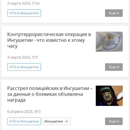
3 марта 2024, 11:34
КТО в Ингушетии
Еще
6
ФСБ РФ (Федеральная служба безопасности Российской Федерации)
Контртеррористическая операция в
Контртеррористическая операция (КТО)
Ингушетии - что известно к этому
Национальный антитеррористический комитет (НАК).
часу
Ингушетия
Происшествия
Новости
3 марта 2024, 11:11
КТО в Ингушетии
Еще
6
ФСБ РФ (Федеральная служба безопасности Российской Федерации)
Расстрел полицейских в Ингушетии –
Национальный антитеррористический комитет (НАК).
за данные о боевиках объявлена
Происшествия
Ингушетия
награда
Контртеррористическая операция (КТО)
6 апреля 2023, 19:11
Новости
КТО в Ингушетии
Ингушетия
Еще
6