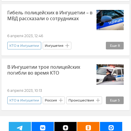
Происшествия
Гибель полицейских в Ингушетии – в
МВД РФ (Министерство внутренних дел Российской Федерации)
МВД рассказали о сотрудниках
Новости
Общество
Контртеррористическая операция (КТО)
6 апреля 2023, 12:46
Антитеррор
КТО в Ингушетии
Ингушетия
Еще
8
МВД РФ (Министерство внутренних дел Российской Федерации)
В Ингушетии трое полицейских
Происшествия
Новости
Общество
погибли во время КТО
Россия
Контртеррористическая операция (КТО)
6 апреля 2023, 10:13
Безопасность
Антитеррор
КТО в Ингушетии
Россия
Происшествия
Еще
5
Ингушетия
Контртеррористическая операция (КТО)