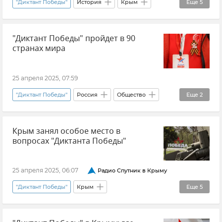
"Диктант Победы"
История
Крым
Еще
5
Севастополь
80 лет Победы
"Диктант Победы" пройдет в 90
Новости Крыма
Новости Севастополя
странах мира
Общество
25 апреля 2025, 07:59
"Диктант Победы"
Россия
Общество
Еще
2
80 лет Победы
Новости
Крым занял особое место в
вопросах "Диктанта Победы"
25 апреля 2025, 06:07
Радио Спутник в Крыму
"Диктант Победы"
Крым
Еще
5
Владимир Бобков
Мнения