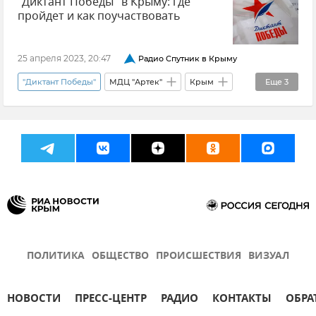
"Диктант Победы" в Крыму: где
80 лет Победы
История
пройдет и как поучаствовать
Крым в Великой Отечественной войне
25 апреля 2023, 20:47
Радио Спутник в Крыму
"Диктант Победы"
МДЦ "Артек"
Крым
Еще
3
Общество
КФУ (Крымский федеральный университет)
Елена Губанова
ПОЛИТИКА
ОБЩЕСТВО
ПРОИСШЕСТВИЯ
ВИЗУАЛ
НОВОСТИ
ПРЕСС-ЦЕНТР
РАДИО
КОНТАКТЫ
ОБРА