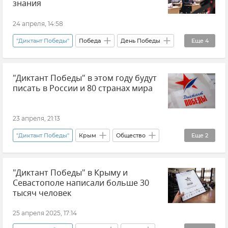
знания
24 апреля, 14:58
"Диктант Победы"
Победа
День Победы
Еще
4
Новости Крыма
Керчь
Общество
"Диктант Победы" в этом году будут
Крым
писать в России и 80 странах мира
23 апреля, 21:13
"Диктант Победы"
Крым
Общество
Еще
2
Патриотическое воспитание
"Диктант Победы" в Крыму и
Новости Крыма
Севастополе написали больше 30
тысяч человек
25 апреля 2025, 17:14