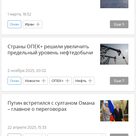
1 марта, 16:52
Оман
Иран
Еще
5
Обострение между Израилем и Ираном
Страны ОПЕК+ решили увеличить
Обострение между Ираном и США
Танкер
предельный уровень нефтедобычи
Нефть
Новости
2 ноября 2025, 20:02
Оман
Новости
ОПЕК+
Нефть
Еще
7
Россия
Саудовская Аравия
Ирак
Путин встретился с султаном Омана
Казахстан
ОАЭ
Алжир
Кувейт
– главное о переговорах
22 апреля 2025, 15:33