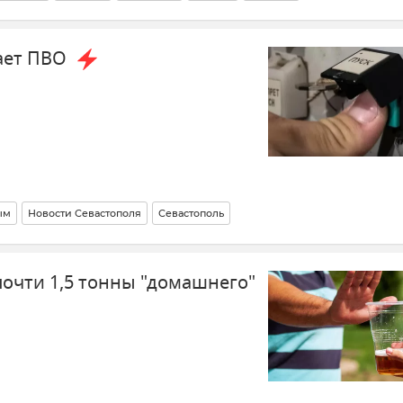
ти
Новости Крыма
Политика
Европейский Союз (ЕС)
ает ПВО
ым
Новости Севастополя
Севастополь
м
Безопасность Республики Крым и Севастополя
почти 1,5 тонны "домашнего"