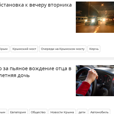
бстановка к вечеру вторника
Крым
Крымский мост
Очереди на Крымском мосту
Керчь
Крыма
Транспорт
Логистика
 за пьяное вождение отца в
летняя дочь
рым
Евпатория
Общество
Новости Крыма
дети
Автомобиль