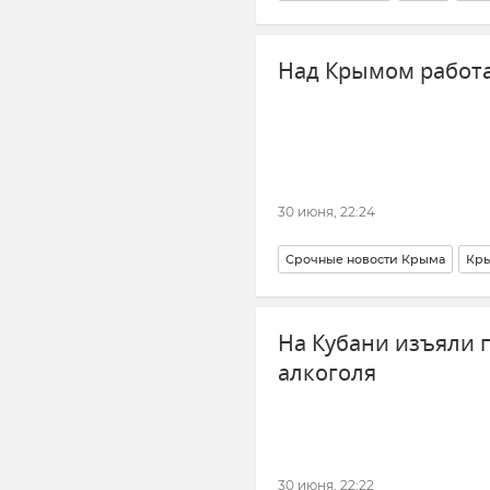
Энергосистема Крыма
Новос
Над Крымом работ
30 июня, 22:24
Срочные новости Крыма
Кр
ГУ МЧС РФ по Республике Кры
На Кубани изъяли 
Беспилотник (БПЛА, дрон)
алкоголя
30 июня, 22:22