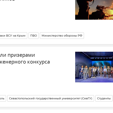
таки ВСУ на Крым
ПВО
Министерство обороны РФ
али призерами
женерного конкурса
оль
Севастопольский государственный университет (СевГУ)
Студенты
ля